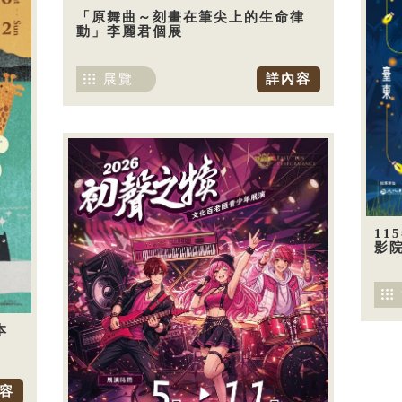
「原舞曲～刻畫在筆尖上的生命律
動」李麗君個展
展覽
詳內容
11
影
本
容