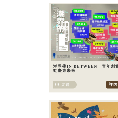
潮界帶IN BETWEEN 青年創
動臺東未來
展覽
詳內