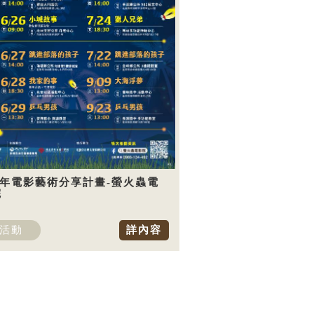
5年電影藝術分享計畫-螢火蟲電
院
活動
詳內容