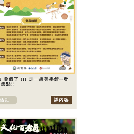
N 暑假了 !!! 走一趟美學館--看
集點!!
活動
詳內容