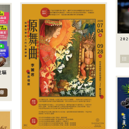
20
意驅
容