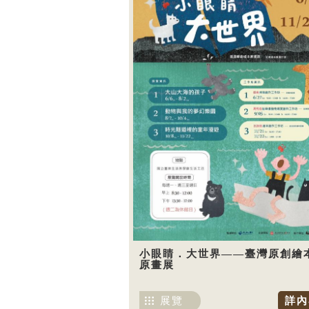
小眼睛．大世界——臺灣原創繪
原畫展
展覽
詳內