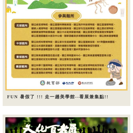
FUN 暑假了 !!! 走一趟美學館--看展兼集點!!