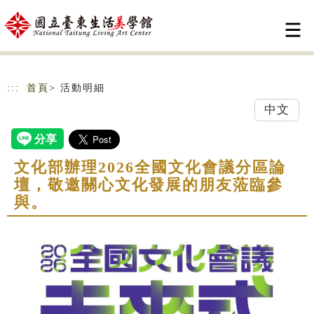
跳到主要內容
網站導覽
:::
首頁
> 活動明細
中文
文化部辦理2026全國文化會議分區論
壇，敬邀關心文化發展的朋友蒞臨參
與。