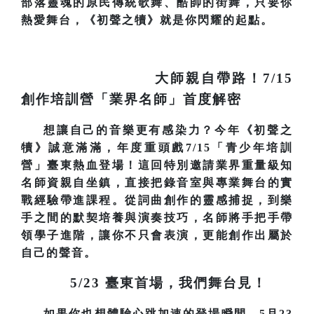
部落靈魂的原民傳統歌舞、酷帥的街舞，只要你
熱愛舞台，《初聲之犢》就是你閃耀的起點。
大師親自帶路！7/15
創作培訓營「業界名師」首度解密
想讓自己的音樂更有感染力？今年《初聲之
犢》誠意滿滿，年度重頭戲7/15「青少年培訓
營」臺東熱血登場！這回特別邀請業界重量級知
名師資親自坐鎮，直接把錄音室與專業舞台的實
戰經驗帶進課程。從詞曲創作的靈感捕捉，到樂
手之間的默契培養與演奏技巧，名師將手把手帶
領學子進階，讓你不只會表演，更能創作出屬於
自己的聲音。
5/23
臺東首場，我們舞台見！
如果你也想體驗心跳加速的登場瞬間，5月23