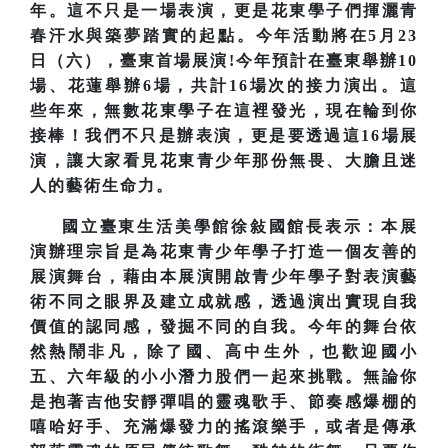
年。這不只是一場表演，更是花東學子們揮灑青
春汗水與築夢踏實的起點。今年活動將在5月23
日（六），臺東首場展演!今年預計在臺東舉辦10
場、花蓮舉辦6場，共計16場次的接力演出。這
些年來，無數花東學子在這裡發光，現在輪到你
接棒！我們不只是辦表演，更是要透過這16場展
演，讓大家看見花東青少年那份無畏、大膽且迷
人的藝術生命力。
國立臺東生活美學館徐敍國館長表示：本展
演辦理宗旨是為花東青少年學子打造一個友善的
展演舞台，藉由本展演開啟青少年學子對表演藝
術不同之眼界及建立成就感，透過演出實現自我
價值的認同感，發掘不同的自我。今年的舞台依
然熱鬧非凡，除了國、高中生外，也歡迎國小
五、六年級的小小潛力股們一起來挑戰。無論你
是抱著吉他安靜彈唱的靈魂歌手、節奏感爆棚的
嘻哈好手、充滿爆發力的搖滾樂手，或者是傳承