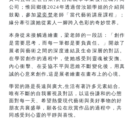
公司；惟回鄉後2024年透過偕汝穎學姐的介紹與
鼓勵，參加
梁奕焚
老師「當代藝術講座課程」；
緣分牽引讓她從素人一腳跨入色彩的奇妙世界。
本身從未接觸過繪畫，梁老師的一段話：「創作
是需要思考，而每一筆都是要負責任。」開啟了
展者與藝術之間的深度連結及生命深層的對話
。
在學習創作的過程中，使她感受到靈魂被安撫、
內心衝擊、在妥協不平與思維不斷變化後，用真
誠的心意來創作
,
這是展者繪畫在畫布上的心境。
學習的路是長遠與廣大,生活有著許多元素結合,
唯有不斷的自我審視及對話，以這份謙和的心態
面對每一天、希望熱愛現代藝術與美好事物的好
朋友共襄盛舉，願各位在欣賞作品的過程中，共
同感受到心靈的平靜與喜悅。