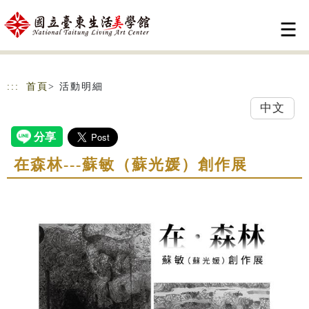
跳到主要內容
網站導覽
:::
首頁
> 活動明細
中文
在森林---蘇敏（蘇光媛）創作展