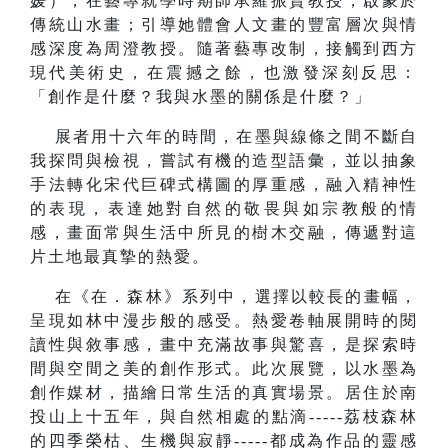
媛），在藝專就學時期師承羅振賢教授，啟蒙於
傳統山水畫；引導她體會人文畫的豐富層次與情
感深度為周澄教授。隨著藝專改制，接觸到西方
現代美術史，在震撼之餘，也激發深刻反思：
「創作是什麼？我與水墨的關係是什麼？」
展者用十六年的時間，在墨與線條之間不斷自
我探問與檢視，嘗試有機的造型語彙，並以抽象
手法轉化宋代巨碑式構圖的厚重感，融入精神性
的表現，表達她對自然的敬畏與如宗教般的情
感，畫面常與生活中所見的樹木交融，傳遞對這
片土地最真摯的熱愛。
在《在．森林》系列中，選擇以較長的畫幅，
呈現如林中漫步般的感受。熱愛卷軸展開時的閱
讀性與敘事感，畫中充滿故事與驚喜，是探索時
間與空間之美的創作形式。此次展覽，以水墨為
創作媒材，描繪日常生活的真實場景。居住於南
投山上十五年，與自然相處的點滴-----荔枝森林
的四季榮枯、生機與寂靜-----都成為作品的靈感