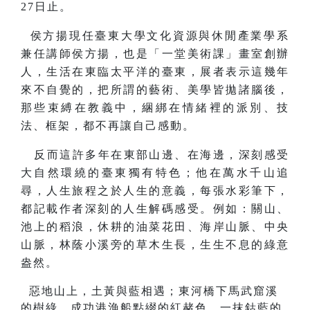
27日止。
侯方揚
現任臺東大學文化資源與休閒產業學系
兼任講師侯方揚，也是「一堂美術課」畫室創辦
人，
生活在東臨太平洋的臺東，展者表示這幾年
來不自覺的，把所謂的藝術、美學皆拋諸腦後，
那些束縛在教義中，綑綁在情緒裡的派別、技
法、框架，都不再讓自己感動。
反而這許多年在東部山邊、在海邊，深刻感受
大自然環繞的臺東獨有特色；他在萬水千山追
尋，人生旅程之於人生的意義，每張水彩筆下，
都記載作者深刻的人生解碼感受。例如：關山、
池上的稻浪，休耕的油菜花田、海岸山脈、中央
山脈，林蔭小溪旁的草木生長，生生不息的綠意
盎然。
惡地山上，土黃與藍相遇；東河橋下馬武窟溪
的樹綠、成功港漁船點綴的紅赭色、一抹鈷藍的