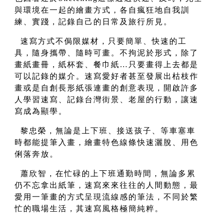
與環境在一起的繪畫方式，各自瘋狂地自我訓
練、實踐，記錄自己的日常及旅行所見。
速寫方式不侷限媒材，只要簡單、快速的工
具，隨身攜帶、隨時可畫。不拘泥於形式，除了
畫紙畫冊，紙杯套、餐巾紙…只要畫得上去都是
可以記錄的媒介。速寫愛好者甚至發展出枯枝作
畫或是自創長形紙張連畫的創意表現，開啟許多
人學習速寫、記錄台灣街景、老屋的行動，讓速
寫成為顯學。
黎忠榮，無論是上下班、接送孩子、等車塞車
時都能提筆入畫，繪畫特色線條快速灑脫、用色
俐落奔放。
蕭欣智，在忙碌的上下班通勤時間，無論多累
仍不忘拿出紙筆，速寫來來往往的人間動態，最
愛用一筆畫的方式呈現流線感的筆法，不同於繁
忙的職場生活，其速寫風格極簡純粹。