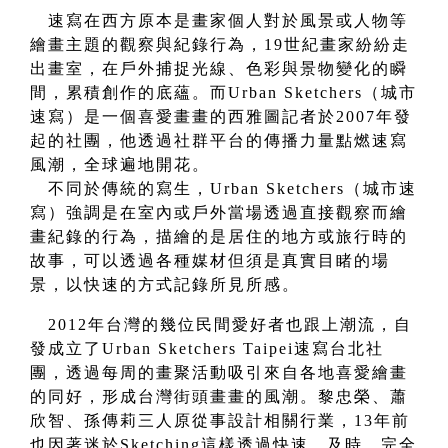
速寫在西方原本是畫家個人對於風景或人物等
繪畫主題的觀察與紀錄行為，19世紀畫家紛紛走
出畫室，在戶外捕捉光線、色彩與景物變化的瞬
間，累積創作的底蘊。而Urban Sketchers（城市
速寫）是一個喜愛畫畫的西雅圖記者於2007年發
起的社團，他透過社群平台的傳播力量點燃速寫
風潮，全球遍地開花。
不同於傳統的寫生，Urban Sketchers（城市速
寫）強調是在室內或戶外當場透過直接觀察而繪
畫紀錄的行為，描繪的是居住的地方或旅行時的
故事，可以透過各種媒材但須是真實目睹的場
景，以快速的方式記錄所見所感。
2012
年台灣的幾位民間愛好者也跟上潮流，自
發成立了Urban Sketchers Taipei速寫台北社
團，透過每周的畫聚活動吸引來自各地喜愛繪畫
的同好，形成台灣街頭畫畫的風潮。黎忠榮、蕭
欣智、孫傳莉三人原從事設計相關行業，13年前
也因著迷於Sketching這樣透過快速、及時，完全