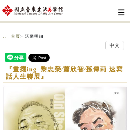
跳到主要內容
網站導覽
:::
首頁
> 活動明細
中文
『畫癮ing–黎忠榮∕蕭欣智∕孫傳莉 速寫
話人生聯展』