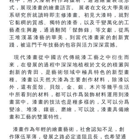
程中，用大漆材料作為媒材，通過繪畫表現形
式，展現漆畫的繪畫語言。 展者在文化大學美術
系研究所就讀時即主修漆畫。初見大漆時，就對
它黏稠的質感、獨特的漆香，以及千變萬化的工
藝產生興趣，通過翻閱「髹飾錄」等文獻，從馬
王堆漢墓漆藝的華美，到當代漆畫家的創新實
踐，被這門千年技藝的包容與活力深深震撼。
現代漆畫從中國古代傳統漆工藝之中衍生而
來，在發展的過程中深深地植根於文化的積澱與
創新的青田，是藝術領域中極具特色的新型畫
種。漆畫以天然大漆為主要創作材料，除漆以
外，還有蛋殼、貝殼、金、銀、木片等幾乎生活
中所看到的材料，都可以作爲裝飾材料運用到漆
畫當中。漆畫的技法也是種多樣的，又可以分爲
變凃、堆漆、鑲嵌、磨繪，可以說，漆畫具備繪
畫和工藝的雙重特性。
漆畫作為年輕的繪畫藝術，社會認知不足，創
作隊伍單薄，發展之路必定道阻且長，也希望通