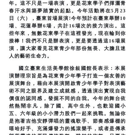
年。這不只是一場表演，更是花東學子們揮灑青
春汗水與築夢踏實的起點。今年活動將在5月23
日（六），臺東首場展演!今年預計在臺東舉辦10
場、花蓮舉辦6場，共計16場次的接力演出。這
些年來，無數花東學子在這裡發光，現在輪到你
接棒！我們不只是辦表演，更是要透過這16場展
演，讓大家看見花東青少年那份無畏、大膽且迷
人的藝術生命力。
國立臺東生活美學館徐敍國館長表示：本展
演辦理宗旨是為花東青少年學子打造一個友善的
展演舞台，藉由本展演開啟青少年學子對表演藝
術不同之眼界及建立成就感，透過演出實現自我
價值的認同感，發掘不同的自我。今年的舞台依
然熱鬧非凡，除了國、高中生外，也歡迎國小
五、六年級的小小潛力股們一起來挑戰。無論你
是抱著吉他安靜彈唱的靈魂歌手、節奏感爆棚的
嘻哈好手、充滿爆發力的搖滾樂手，或者是傳承