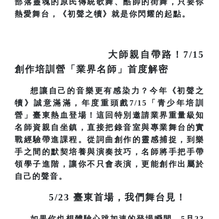
部落靈魂的原民傳統歌舞、酷帥的街舞，只要你
熱愛舞台，《初聲之犢》就是你閃耀的起點。
大師親自帶路！7/15
創作培訓營「業界名師」首度解密
想讓自己的音樂更有感染力？今年《初聲之
犢》誠意滿滿，年度重頭戲7/15「青少年培訓
營」臺東熱血登場！這回特別邀請業界重量級知
名師資親自坐鎮，直接把錄音室與專業舞台的實
戰經驗帶進課程。從詞曲創作的靈感捕捉，到樂
手之間的默契培養與演奏技巧，名師將手把手帶
領學子進階，讓你不只會表演，更能創作出屬於
自己的聲音。
5/23
臺東首場，我們舞台見！
如果你也想體驗心跳加速的登場瞬間，5月23