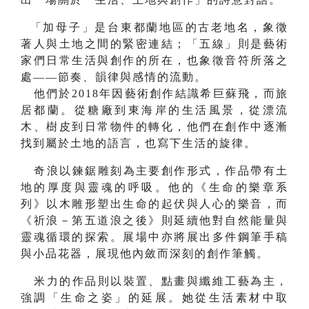
「加母子」是台東都蘭地區的古老地名，象徵
著人與土地之間的緊密連結；「五線」則是藝術
家們日常生活與創作的所在，也象徵音符所落之
處——節奏、韻律與感情的流動。
他們於2018年因藝術創作結識希巨蘇飛，而旅
居都蘭。從糖廠到東海岸的生活風景，從漂流
木、樹皮到日常物件的轉化，他們在創作中逐漸
找到屬於土地的語言，也寫下生活的旋律。
奇浪以鍊鋸雕刻為主要創作形式，作品帶有土
地的厚度與靈魂的呼吸。他的《生命的樂章系
列》以木雕形塑出生命的起伏與人心的樂音，而
《祈浪－第五道浪之後》則延續他對自然能量與
靈魂循環的探索。展場中亦將展出多件鋼筆手稿
與小品花器，展現他內斂而深刻的創作筆觸。
米力的作品則以裝置、點畫與纖維工藝為主，
強調「生命之姿」的延展。她從生活素材中取