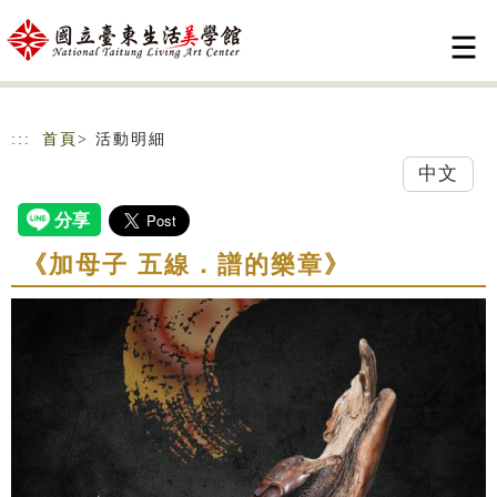
跳到主要內容
網站導覽
:::
首頁
> 活動明細
中文
《加母子 五線．譜的樂章》