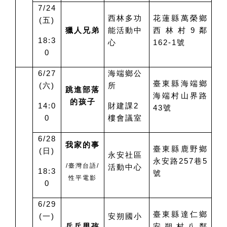
7/24
西林多功
花蓮縣萬榮鄉
(
五
)
獵人兄弟
能活動中
西林村9鄰
18:3
心
162-1號
0
6/27
海端鄉公
臺東縣海端鄉
(
六
)
所
跳進部落
海端村山界路
的孩子
14:0
財建課
2
43
號
0
樓會議室
6/28
我家的事
臺東縣鹿野鄉
(
日
)
永安社區
永安路257巷5
/
臺灣台語
/
活動中心
18:3
號
性平電影
0
6/29
臺東縣達仁鄉
(
一
)
安朔國小
乒乓男孩
安朔村八鄰