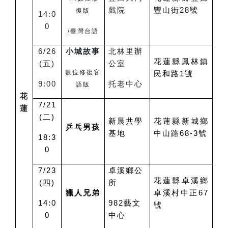
戲院
豐山街28號
復版
14:0
0
/
臺灣台語
6/26
小城故事
北林里辦
花蓮縣鳳林鎮
(
五
)
公室
數位修復客
民和路1號
9:00
托老中心
語版
花
7/21
蓮
(
二
)
新晨共學
花蓮縣新城鄉
乒乓男孩
基地
中山路68-3號
18:3
0
7/23
卓溪鄉公
花蓮縣卓溪鄉
(
四
)
所
獵人兄弟
卓溪村中正67
14:0
982
藝文
號
0
中心