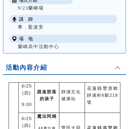
場次介紹
9/23蘭嶼場
講 師
希．藍波安
場 地
蘭嶼高中活動中心
活動內容介紹
6/25
花蓮縣豐濱鄉
跳進部落
靜浦文化
(
四
)
靜浦村
6
鄰
218
的孩子
健康站
號
9:00
魔法阿媽
6/25
(
四
)
豐田大同
花蓮縣壽豐鄉
4K
數位修