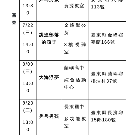
13:3
資源教室
113號
0
臺
東
7/22
金峰鄉公
(
三
)
所
跳進部落
臺東縣金峰鄉
的孩子
嘉蘭166號
14:0
3
樓視聽
0
室
9/09
蘭嶼高中
(
三
)
臺東縣蘭嶼鄉
大海浮夢
綜合活動
椰油村37號
13:0
中心
0
9/23
長濱國中
(
三
)
臺東縣長濱鄉
乒乓男孩
多功能教
15鄰180號
13:0
室
0