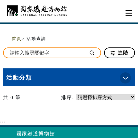
跳到主要內容
網站導覽
:::
首頁
> 活動查詢
進階
活動分類
共
0
筆
排序:
:::
國家鐵道博物館