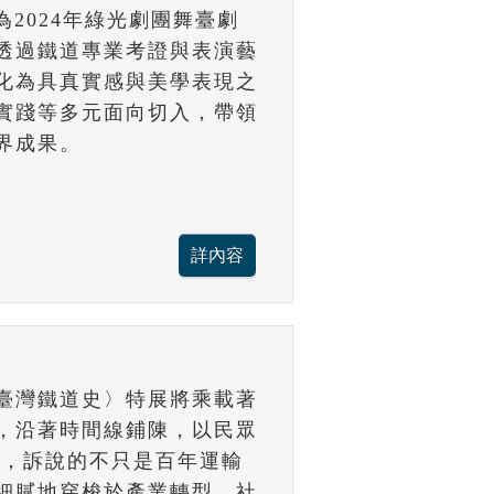
為2024年綠光劇團舞臺劇
，透過鐵道專業考證與表演藝
化為具真實感與美學表現之
實踐等多元面向切入，帶領
界成果。
臺灣鐵道史〉特展將乘載著
，沿著時間線鋪陳，以民眾
史，訴說的不只是百年運輸
細膩地穿梭於產業轉型、社