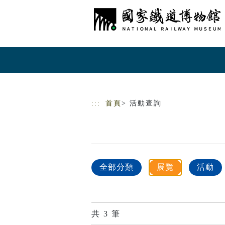
跳到主要內容
網站導覽
:::
首頁
> 活動查詢
全部分類
展覽
活動
共
3
筆