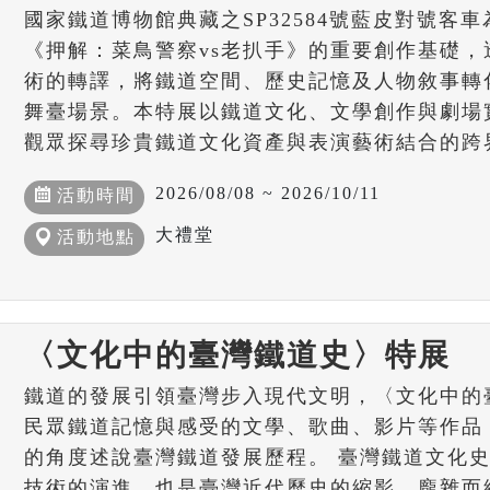
國家鐵道博物館典藏之SP32584號藍皮對號客車
《押解：菜鳥警察vs老扒手》的重要創作基礎
術的轉譯，將鐵道空間、歷史記憶及人物敘事轉
舞臺場景。本特展以鐵道文化、文學創作與劇場
觀眾探尋珍貴鐵道文化資產與表演藝術結合的跨
2026/08/08 ~ 2026/10/11
活動時間
大禮堂
活動地點
〈文化中的臺灣鐵道史〉特展
鐵道的發展引領臺灣步入現代文明，〈文化中的
民眾鐵道記憶與感受的文學、歌曲、影片等作品
的角度述說臺灣鐵道發展歷程。 臺灣鐵道文化
技術的演進，也是臺灣近代歷史的縮影，龐雜而