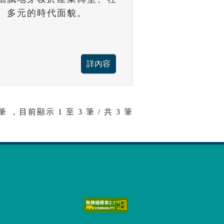
、多元的時代面貌。
筆 ，目前顯示
1
至
3
筆 / 共 3 筆