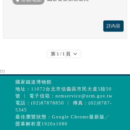
:::
國家鐵道博物館
地址：11072台北市信義區市民大道5段50
號 ︱ 電子信箱：
nrmservice@nrm.gov.tw
電話：(02)87878850 ︱ 傳真：(02)8787-
5345
最佳瀏覽狀態：Google Chrome最新版╱
螢幕解析度1920x1080