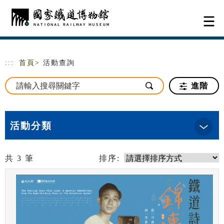
跳到主要內容
網站導覽
:::
首頁
> 活動查詢
進階
活動分類
共
3
筆
排序: