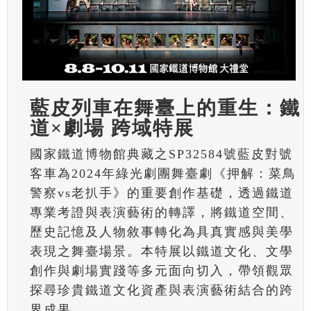
藍皮列車在舞臺上的重生：鐵
道×劇場 跨域特展
國家鐵道博物館典藏之SP32584號藍皮對號
客車為2024年綠光劇團舞臺劇《押解：菜鳥
警察vs老扒手》的重要創作基礎，透過鐵道
專業考證與表演藝術的轉譯，將鐵道空間、
歷史記憶及人物敘事轉化為具真實感與美學
表現之舞臺場景。本特展以鐵道文化、文學
創作與劇場實踐等多元面向切入，帶領觀眾
探尋珍貴鐵道文化資產與表演藝術結合的跨
界成果。