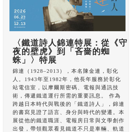
〈鐵道詩人錦連特展：從《守
夜的壁虎》到「吝嗇的蜘
蛛」〉特展
錦連（1928–2013），本名陳金連，彰化
人。1943年至1982年，他長年服務於彰化
站電信室，以摩爾斯密碼、電報與通訊技
術，傳遞鐵道運行所需的重要訊息。 作為
跨越日本時代與戰後的「鐵道詩人」，錦連
的書寫見證了語言、身分與時代的變遷。本
展從他的鐵道職涯、電報房日常與文學創作
出發，帶領觀眾看見鐵道不只是車輛、軌道