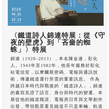
〈鐵道詩人錦連特展：從《守
夜的壁虎》到「吝嗇的蜘
蛛」〉特展
錦連（1928–2013），本名陳金連，彰化
人。1943年至1982年，他長年服務於彰化
站電信室，以摩爾斯密碼、電報與通訊技
術，傳遞鐵道運行所需的重要訊息。 作為
跨越日本時代與戰後的「鐵道詩人」，錦連
的書寫見證了語言、身分與時代的變遷。本
展從他的鐵道職涯、電報房日常與文學創作
出發，帶領觀眾看見鐵道不只是車輛、軌道