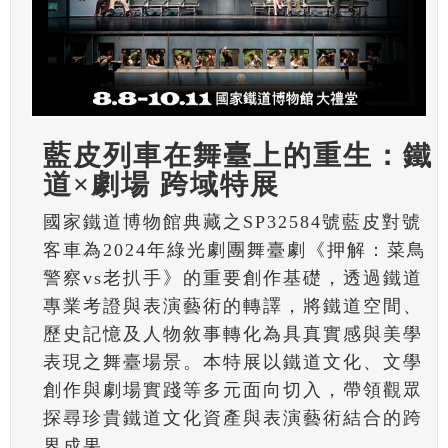
藍皮列車在舞臺上的重生：鐵
道×劇場 跨域特展
國家鐵道博物館典藏之SP32584號藍皮對號
客車為2024年綠光劇團舞臺劇《押解：菜鳥
警察vs老扒手》的重要創作基礎，透過鐵道
專業考證與表演藝術的轉譯，將鐵道空間、
歷史記憶及人物敘事轉化為具真實感與美學
表現之舞臺場景。本特展以鐵道文化、文學
創作與劇場實踐等多元面向切入，帶領觀眾
探尋珍貴鐵道文化資產與表演藝術結合的跨
界成果。