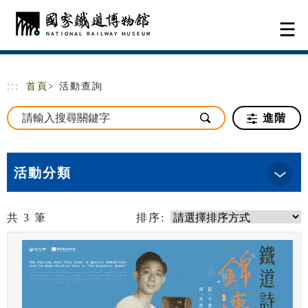
跳到主要內容
網站導覽
:::
首頁
> 活動查詢
進階
活動分類
共
3
筆
排序: