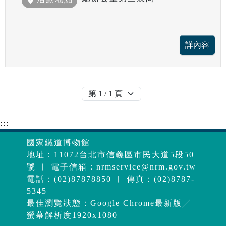
:::
國家鐵道博物館
地址：11072台北市信義區市民大道5段50
號 ︱ 電子信箱：
nrmservice@nrm.gov.tw
電話：(02)87878850 ︱ 傳真：(02)8787-
5345
最佳瀏覽狀態：Google Chrome最新版╱
螢幕解析度1920x1080