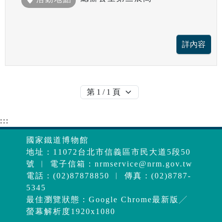
:::
國家鐵道博物館
地址：11072台北市信義區市民大道5段50
號 ︱ 電子信箱：
nrmservice@nrm.gov.tw
電話：(02)87878850 ︱ 傳真：(02)8787-
5345
最佳瀏覽狀態：Google Chrome最新版╱
螢幕解析度1920x1080