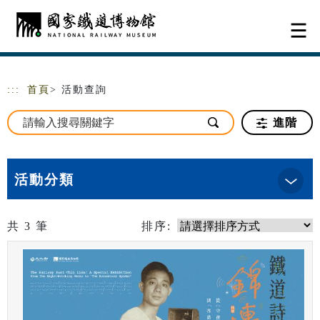
跳到主要內容
網站導覽
:::
首頁
> 活動查詢
進階
活動分類
共
3
筆
排序: