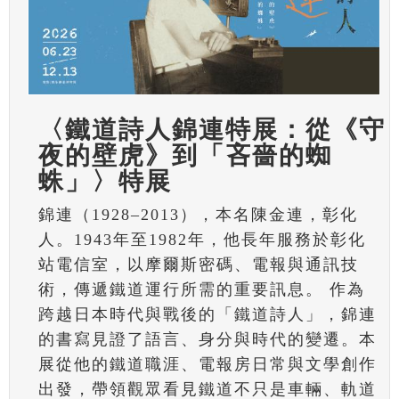
〈鐵道詩人錦連特展：從《守
夜的壁虎》到「吝嗇的蜘
蛛」〉特展
錦連（1928–2013），本名陳金連，彰化
人。1943年至1982年，他長年服務於彰化
站電信室，以摩爾斯密碼、電報與通訊技
術，傳遞鐵道運行所需的重要訊息。 作為
跨越日本時代與戰後的「鐵道詩人」，錦連
的書寫見證了語言、身分與時代的變遷。本
展從他的鐵道職涯、電報房日常與文學創作
出發，帶領觀眾看見鐵道不只是車輛、軌道