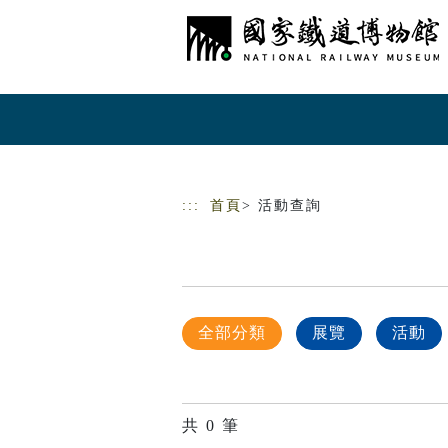
跳到主要內容
網站導覽
:::
首頁
> 活動查詢
全部分類
展覽
活動
共
0
筆