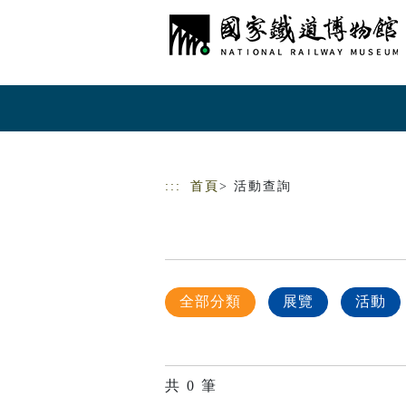
跳到主要內容
網站導覽
:::
首頁
> 活動查詢
全部分類
展覽
活動
共
0
筆