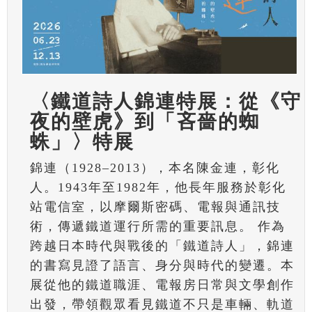
〈鐵道詩人錦連特展：從《守
夜的壁虎》到「吝嗇的蜘
蛛」〉特展
錦連（1928–2013），本名陳金連，彰化
人。1943年至1982年，他長年服務於彰化
站電信室，以摩爾斯密碼、電報與通訊技
術，傳遞鐵道運行所需的重要訊息。 作為
跨越日本時代與戰後的「鐵道詩人」，錦連
的書寫見證了語言、身分與時代的變遷。本
展從他的鐵道職涯、電報房日常與文學創作
出發，帶領觀眾看見鐵道不只是車輛、軌道