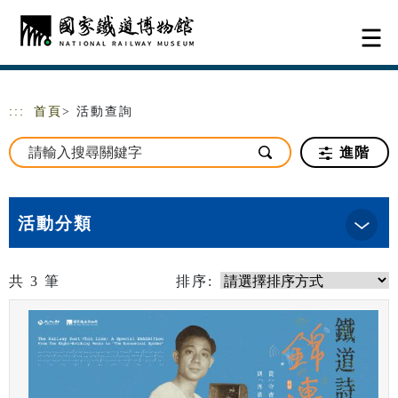
跳到主要內容
網站導覽
:::
首頁
> 活動查詢
進階
活動分類
共
3
筆
排序: