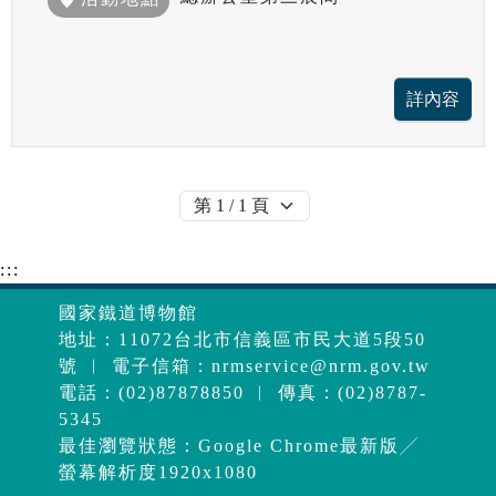
:::
國家鐵道博物館
地址：11072台北市信義區市民大道5段50
號 ︱ 電子信箱：
nrmservice@nrm.gov.tw
電話：(02)87878850 ︱ 傳真：(02)8787-
5345
最佳瀏覽狀態：Google Chrome最新版╱
螢幕解析度1920x1080