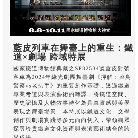
藍皮列車在舞臺上的重生：鐵
道×劇場 跨域特展
國家鐵道博物館典藏之SP32584號藍皮對號
客車為2024年綠光劇團舞臺劇《押解：菜鳥
警察vs老扒手》的重要創作基礎，透過鐵道
專業考證與表演藝術的轉譯，將鐵道空間、
歷史記憶及人物敘事轉化為具真實感與美學
表現之舞臺場景。本特展以鐵道文化、文學
創作與劇場實踐等多元面向切入，帶領觀眾
探尋珍貴鐵道文化資產與表演藝術結合的跨
界成果。