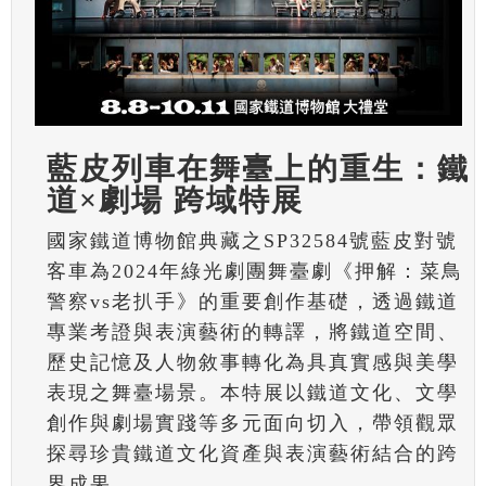
藍皮列車在舞臺上的重生：鐵
道×劇場 跨域特展
國家鐵道博物館典藏之SP32584號藍皮對號
客車為2024年綠光劇團舞臺劇《押解：菜鳥
警察vs老扒手》的重要創作基礎，透過鐵道
專業考證與表演藝術的轉譯，將鐵道空間、
歷史記憶及人物敘事轉化為具真實感與美學
表現之舞臺場景。本特展以鐵道文化、文學
創作與劇場實踐等多元面向切入，帶領觀眾
探尋珍貴鐵道文化資產與表演藝術結合的跨
界成果。