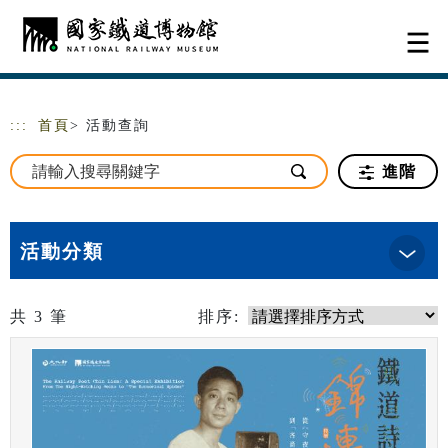
跳到主要內容
網站導覽
:::
首頁
> 活動查詢
進階
活動分類
共
3
筆
排序: