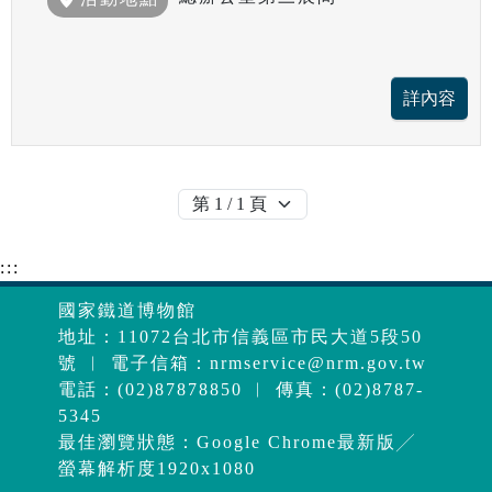
:::
國家鐵道博物館
地址：11072台北市信義區市民大道5段50
號 ︱ 電子信箱：
nrmservice@nrm.gov.tw
電話：(02)87878850 ︱ 傳真：(02)8787-
5345
最佳瀏覽狀態：Google Chrome最新版╱
螢幕解析度1920x1080