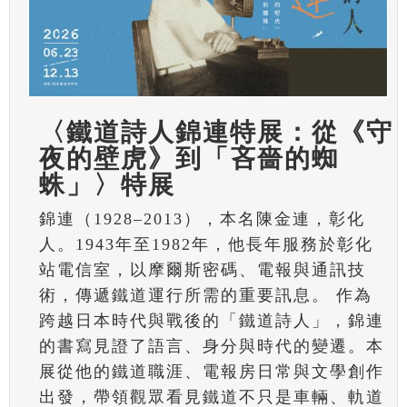
〈鐵道詩人錦連特展：從《守
夜的壁虎》到「吝嗇的蜘
蛛」〉特展
錦連（1928–2013），本名陳金連，彰化
人。1943年至1982年，他長年服務於彰化
站電信室，以摩爾斯密碼、電報與通訊技
術，傳遞鐵道運行所需的重要訊息。 作為
跨越日本時代與戰後的「鐵道詩人」，錦連
的書寫見證了語言、身分與時代的變遷。本
展從他的鐵道職涯、電報房日常與文學創作
出發，帶領觀眾看見鐵道不只是車輛、軌道