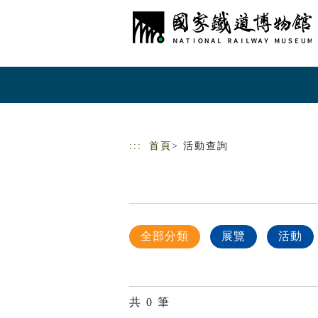
跳到主要內容
網站導覽
:::
首頁
> 活動查詢
全部分類
展覽
活動
共
0
筆