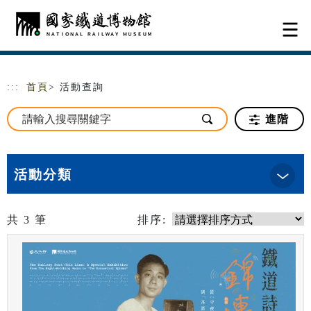
跳到主要內容
網站導覽
:::
首頁
> 活動查詢
進階
活動分類
共
3
筆
排序: