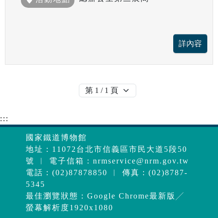
:::
國家鐵道博物館
地址：11072台北市信義區市民大道5段50
號 ︱ 電子信箱：
nrmservice@nrm.gov.tw
電話：(02)87878850 ︱ 傳真：(02)8787-
5345
最佳瀏覽狀態：Google Chrome最新版╱
螢幕解析度1920x1080