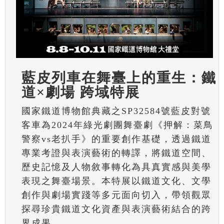
藍皮列車在舞臺上的重生：鐵
道×劇場 跨域特展
國家鐵道博物館典藏之SP32584號藍皮對號
客車為2024年綠光劇團舞臺劇《押解：菜鳥
警察vs老扒手》的重要創作基礎，透過鐵道
專業考證與表演藝術的轉譯，將鐵道空間、
歷史記憶及人物敘事轉化為具真實感與美學
表現之舞臺場景。本特展以鐵道文化、文學
創作與劇場實踐等多元面向切入，帶領觀眾
探尋珍貴鐵道文化資產與表演藝術結合的跨
界成果。