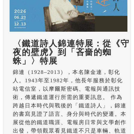
〈鐵道詩人錦連特展：從《守
夜的壁虎》到「吝嗇的蜘
蛛」〉特展
錦連（1928–2013），本名陳金連，彰化
人。1943年至1982年，他長年服務於彰化
站電信室，以摩爾斯密碼、電報與通訊技
術，傳遞鐵道運行所需的重要訊息。 作為
跨越日本時代與戰後的「鐵道詩人」，錦連
的書寫見證了語言、身分與時代的變遷。本
展從他的鐵道職涯、電報房日常與文學創作
出發，帶領觀眾看見鐵道不只是車輛、軌道