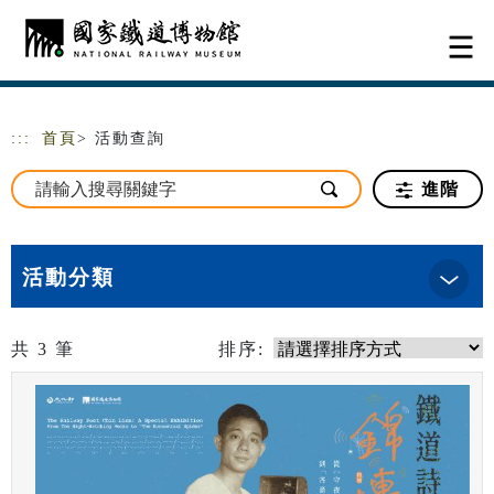
跳到主要內容
網站導覽
:::
首頁
> 活動查詢
進階
活動分類
共
3
筆
排序: