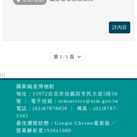
:::
國家鐵道博物館
地址：11072台北市信義區市民大道5段50
號 ︱ 電子信箱：
nrmservice@nrm.gov.tw
電話：(02)87878850 ︱ 傳真：(02)8787-
5345
最佳瀏覽狀態：Google Chrome最新版╱
螢幕解析度1920x1080