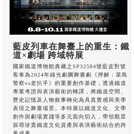
藍皮列車在舞臺上的重生：鐵
道×劇場 跨域特展
國家鐵道博物館典藏之SP32584號藍皮對號
客車為2024年綠光劇團舞臺劇《押解：菜鳥
警察vs老扒手》的重要創作基礎，透過鐵道
專業考證與表演藝術的轉譯，將鐵道空間、
歷史記憶及人物敘事轉化為具真實感與美學
表現之舞臺場景。本特展以鐵道文化、文學
創作與劇場實踐等多元面向切入，帶領觀眾
探尋珍貴鐵道文化資產與表演藝術結合的跨
界成果。