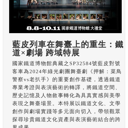
藍皮列車在舞臺上的重生：鐵
道×劇場 跨域特展
國家鐵道博物館典藏之SP32584號藍皮對號
客車為2024年綠光劇團舞臺劇《押解：菜鳥
警察vs老扒手》的重要創作基礎，透過鐵道
專業考證與表演藝術的轉譯，將鐵道空間、
歷史記憶及人物敘事轉化為具真實感與美學
表現之舞臺場景。本特展以鐵道文化、文學
創作與劇場實踐等多元面向切入，帶領觀眾
探尋珍貴鐵道文化資產與表演藝術結合的跨
界成果。