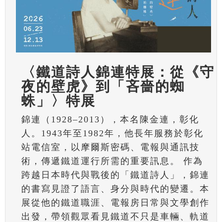
〈鐵道詩人錦連特展：從《守
夜的壁虎》到「吝嗇的蜘
蛛」〉特展
錦連（1928–2013），本名陳金連，彰化
人。1943年至1982年，他長年服務於彰化
站電信室，以摩爾斯密碼、電報與通訊技
術，傳遞鐵道運行所需的重要訊息。 作為
跨越日本時代與戰後的「鐵道詩人」，錦連
的書寫見證了語言、身分與時代的變遷。本
展從他的鐵道職涯、電報房日常與文學創作
出發，帶領觀眾看見鐵道不只是車輛、軌道