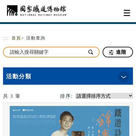
跳到主要內容
網站導覽
:::
首頁
> 活動查詢
進階
活動分類
共
3
筆
排序: