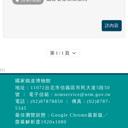
:::
國家鐵道博物館
地址：11072台北市信義區市民大道5段50
號 ︱ 電子信箱：
nrmservice@nrm.gov.tw
電話：(02)87878850 ︱ 傳真：(02)8787-
5345
最佳瀏覽狀態：Google Chrome最新版╱
螢幕解析度1920x1080