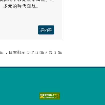
、多元的時代面貌。
筆 ，目前顯示
1
至
3
筆 / 共 3 筆