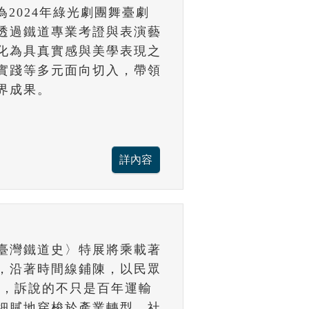
為2024年綠光劇團舞臺劇
，透過鐵道專業考證與表演藝
化為具真實感與美學表現之
實踐等多元面向切入，帶領
界成果。
臺灣鐵道史〉特展將乘載著
，沿著時間線鋪陳，以民眾
史，訴說的不只是百年運輸
細膩地穿梭於產業轉型、社