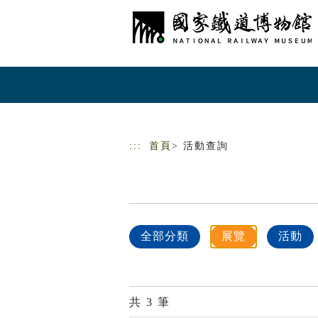
跳到主要內容
網站導覽
:::
首頁
> 活動查詢
全部分類
展覽
活動
共
3
筆