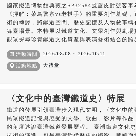
國家鐵道博物館典藏之SP32584號藍皮對號客車
《押解：菜鳥警察vs老扒手》的重要創作基礎
術的轉譯，將鐵道空間、歷史記憶及人物敘事轉
舞臺場景。本特展以鐵道文化、文學創作與劇場
觀眾探尋珍貴鐵道文化資產與表演藝術結合的跨
2026/08/08 ~ 2026/10/11
活動時間
大禮堂
活動地點
〈文化中的臺灣鐵道史〉特展
鐵道的發展引領臺灣步入現代文明，〈文化中的
民眾鐵道記憶與感受的文學、歌曲、影片等作品
的角度述說臺灣鐵道發展歷程。 臺灣鐵道文化
技術的演進，也是臺灣近代歷史的縮影，龐雜而