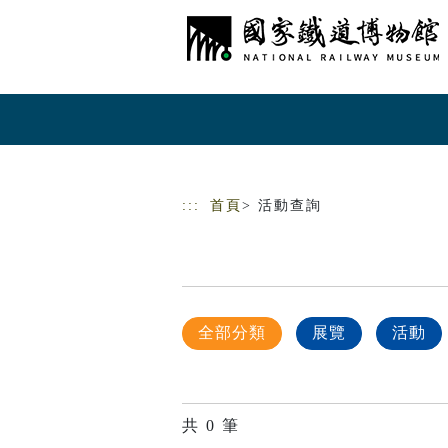
跳到主要內容
網站導覽
:::
首頁
> 活動查詢
全部分類
展覽
活動
共
0
筆