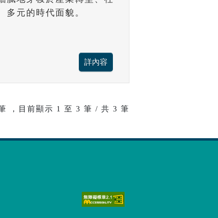
、多元的時代面貌。
筆 ，目前顯示
1
至
3
筆 / 共 3 筆