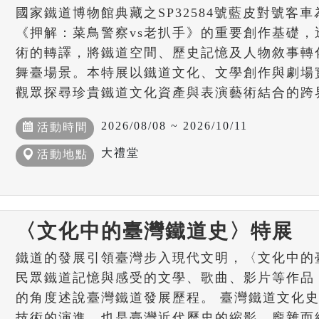
國家鐵道博物館典藏之SP32584號藍皮對號客車
《押解：菜鳥警察vs老扒手》的重要創作基礎
術的轉譯，將鐵道空間、歷史記憶及人物敘事轉
舞臺場景。本特展以鐵道文化、文學創作與劇場
觀眾探尋珍貴鐵道文化資產與表演藝術結合的跨
2026/08/08 ~ 2026/10/11
活動時間
大禮堂
活動地點
〈文化中的臺灣鐵道史〉特展
鐵道的發展引領臺灣步入現代文明，〈文化中的
民眾鐵道記憶與感受的文學、歌曲、影片等作品
的角度述說臺灣鐵道發展歷程。 臺灣鐵道文化
技術的演進，也是臺灣近代歷史的縮影，龐雜而