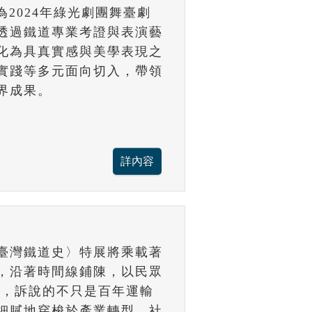
為2024年綠光劇團舞臺劇
，透過鐵道專業考證與表演藝
化為具真實感與美學表現之
實踐等多元面向切入，帶領
界成果。
臺灣鐵道史〉特展將乘載著
，沿著時間線鋪陳，以民眾
史，訴說的不只是百年運輸
細膩地穿梭於產業轉型、社