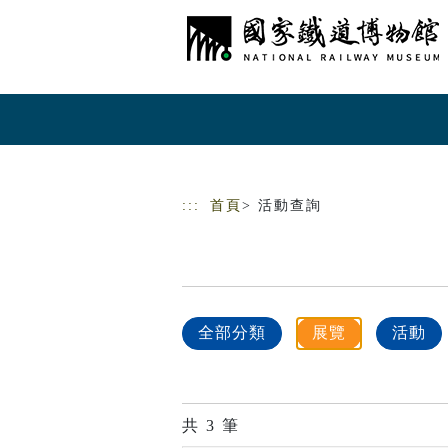
跳到主要內容
網站導覽
:::
首頁
> 活動查詢
全部分類
展覽
活動
共
3
筆