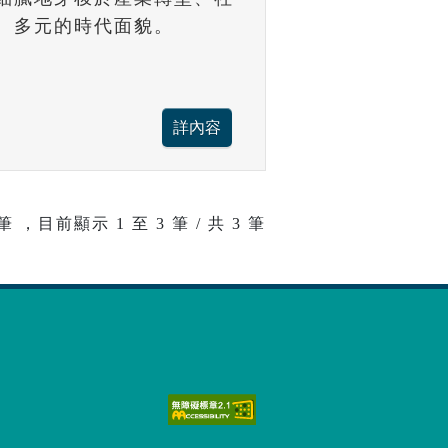
、多元的時代面貌。
筆 ，目前顯示
1
至
3
筆 / 共 3 筆