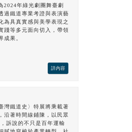
為2024年綠光劇團舞臺劇
，透過鐵道專業考證與表演藝
化為具真實感與美學表現之
實踐等多元面向切入，帶領
界成果。
臺灣鐵道史〉特展將乘載著
，沿著時間線鋪陳，以民眾
史，訴說的不只是百年運輸
細膩地穿梭於產業轉型、社