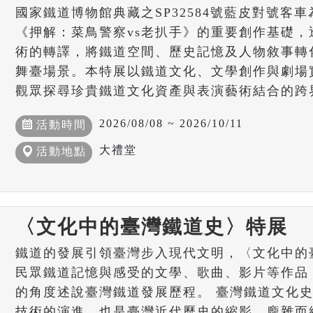
國家鐵道博物館典藏之SP32584號藍皮對號客車
《押解：菜鳥警察vs老扒手》的重要創作基礎
術的轉譯，將鐵道空間、歷史記憶及人物敘事轉
舞臺場景。本特展以鐵道文化、文學創作與劇場
觀眾探尋珍貴鐵道文化資產與表演藝術結合的跨
2026/08/08 ~ 2026/10/11
活動時間
大禮堂
活動地點
〈文化中的臺灣鐵道史〉特展
鐵道的發展引領臺灣步入現代文明，〈文化中的
民眾鐵道記憶與感受的文學、歌曲、影片等作品
的角度述說臺灣鐵道發展歷程。 臺灣鐵道文化
技術的演進，也是臺灣近代歷史的縮影，龐雜而