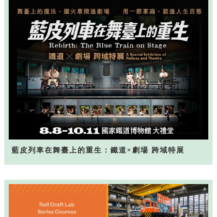
藍皮列車在舞臺上的重生：鐵道×劇場 跨域特展