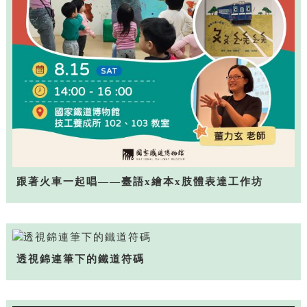
跟著火車一起唱——臺語x繪本x肢體表達工作坊
透視錦連筆下的鐵道符碼