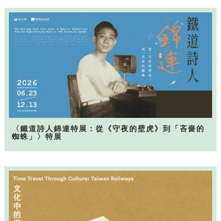
〈鐵道詩人錦連特展：從《守夜的壁虎》到「吝嗇的
蜘蛛」〉特展