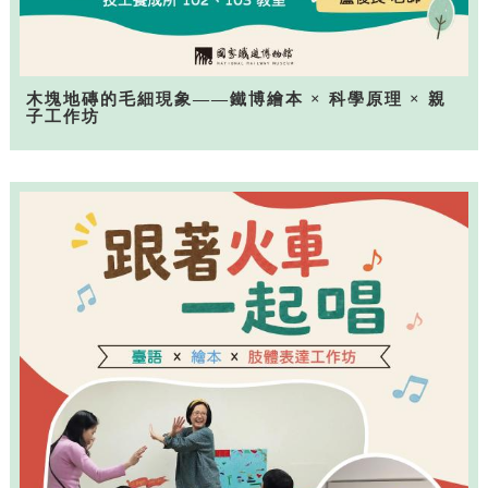
木塊地磚的毛細現象——鐵博繪本 × 科學原理 × 親
子工作坊