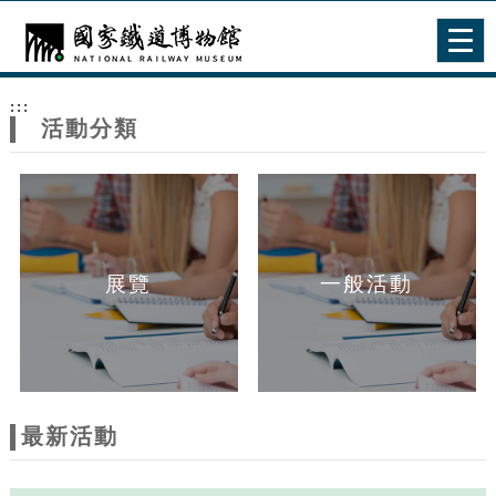
跳到主要內容
網站導覽
Togg
navig
網
:::
站
活動分類
主
題
展覽
一般活動
最新活動