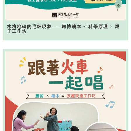
木塊地磚的毛細現象——鐵博繪本 × 科學原理 × 親
子工作坊