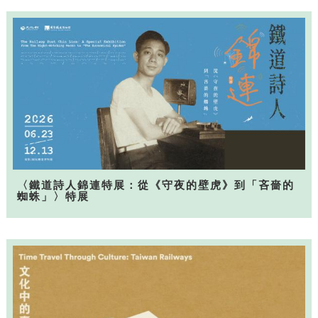
〈鐵道詩人錦連特展：從《守夜的壁虎》到「吝嗇的
蜘蛛」〉特展