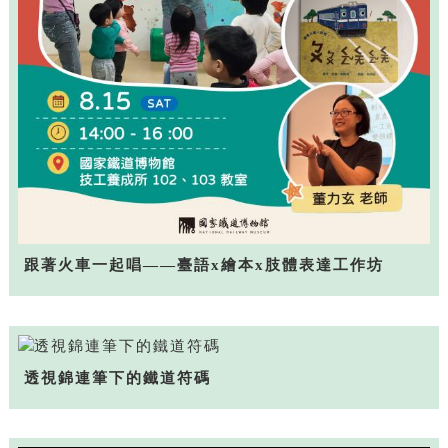
跟著火車一起唱——臺語x繪本x肢體表達工作坊
透視錦連筆下的鐵道符碼