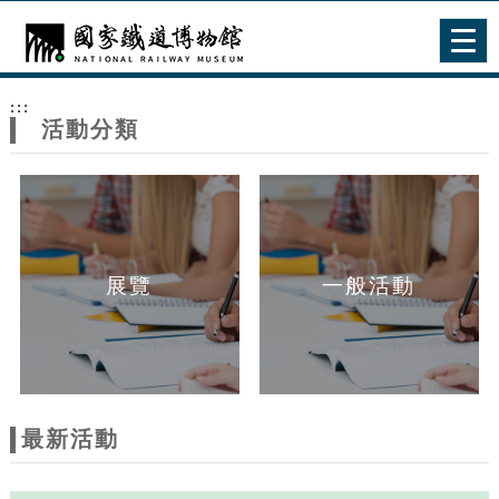
跳到主要內容
網站導覽
Togg
navig
網
:::
站
活動分類
主
題
展覽
一般活動
最新活動