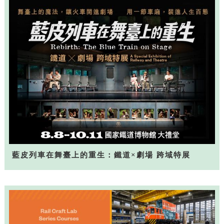
藍皮列車在舞臺上的重生：鐵道×劇場 跨域特展