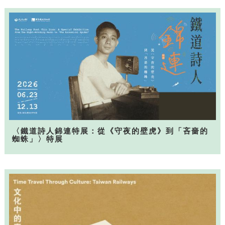
〈鐵道詩人錦連特展：從《守夜的壁虎》到「吝嗇的
蜘蛛」〉特展