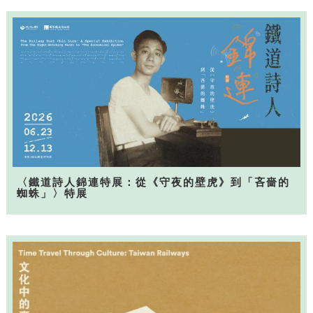
〈鐵道詩人錦連特展：從《守夜的壁虎》到「吝嗇的
蜘蛛」〉特展