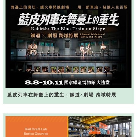
藍皮列車在舞臺上的重生：鐵道×劇場 跨域特展