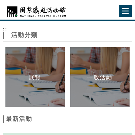
跳到主要內容
網站導覽
Togg
navig
網
:::
站
活動分類
主
題
展覽
一般活動
最新活動