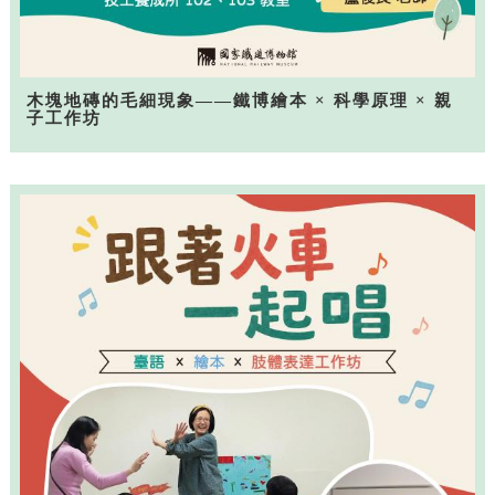
木塊地磚的毛細現象——鐵博繪本 × 科學原理 × 親
子工作坊