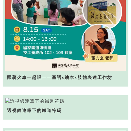
跟著火車一起唱——臺語x繪本x肢體表達工作坊
透視錦連筆下的鐵道符碼