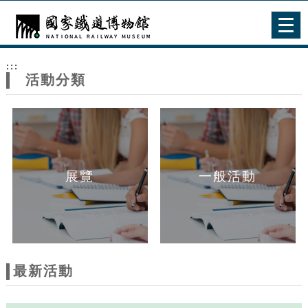
跳到主要內容
網站導覽
Togg
navig
網
:::
站
活動分類
主
題
展覽
一般活動
最新活動