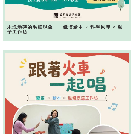
木塊地磚的毛細現象——鐵博繪本 × 科學原理 × 親
子工作坊