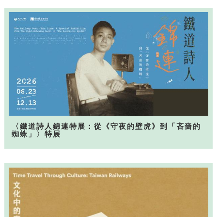
〈鐵道詩人錦連特展：從《守夜的壁虎》到「吝嗇的
蜘蛛」〉特展