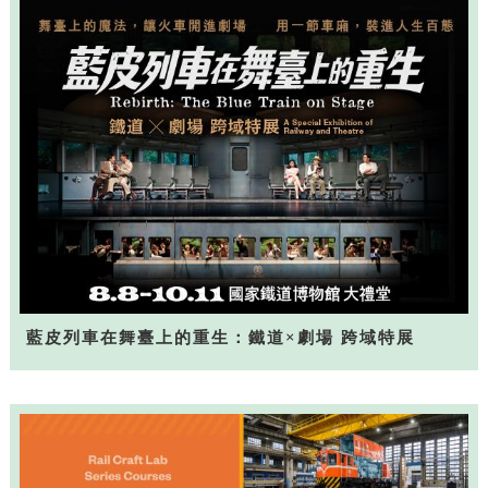
藍皮列車在舞臺上的重生：鐵道×劇場 跨域特展