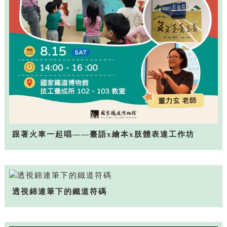
跟著火車一起唱——臺語x繪本x肢體表達工作坊
透視錦連筆下的鐵道符碼