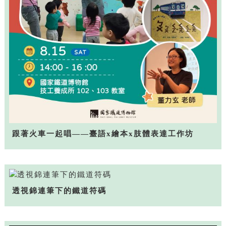
跟著火車一起唱——臺語x繪本x肢體表達工作坊
透視錦連筆下的鐵道符碼