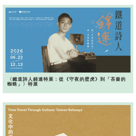
〈鐵道詩人錦連特展：從《守夜的壁虎》到「吝嗇的
蜘蛛」〉特展