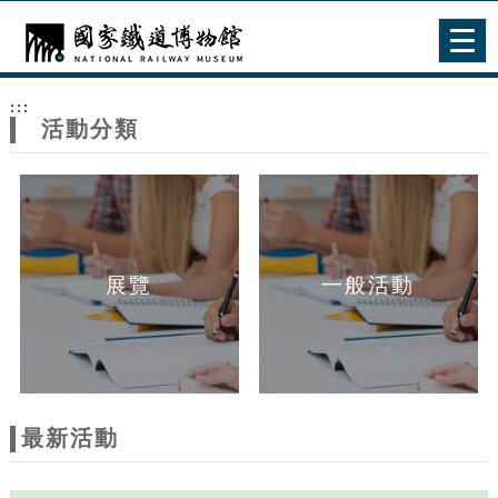
跳到主要內容
網站導覽
Togg
navig
網
:::
站
活動分類
主
題
展覽
一般活動
最新活動