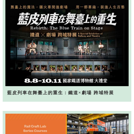
藍皮列車在舞臺上的重生：鐵道×劇場 跨域特展