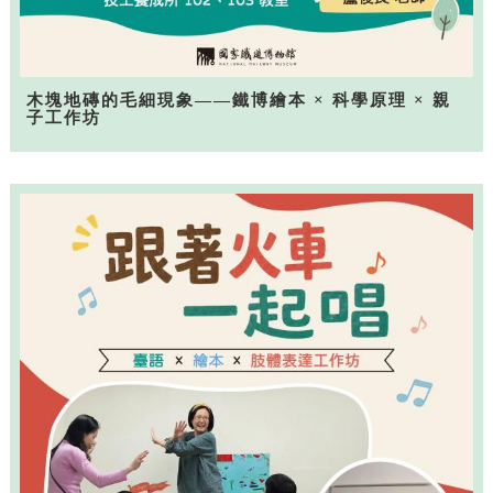
木塊地磚的毛細現象——鐵博繪本 × 科學原理 × 親
子工作坊