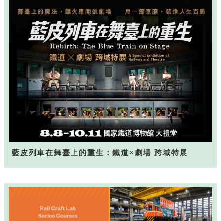
藍皮列車在舞臺上的重生：鐵道×劇場 跨域特展