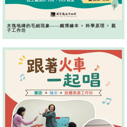
木塊地磚的毛細現象——鐵博繪本 × 科學原理 × 親
子工作坊