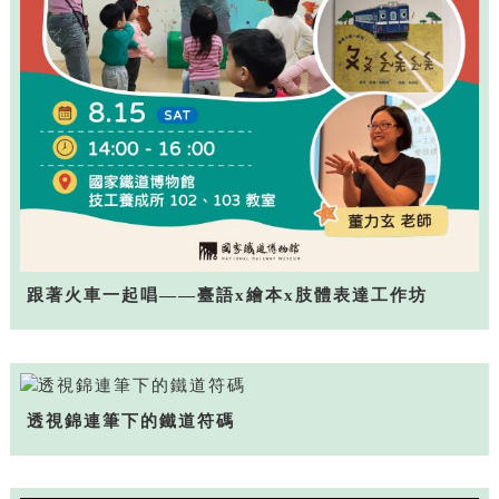
跟著火車一起唱——臺語x繪本x肢體表達工作坊
透視錦連筆下的鐵道符碼