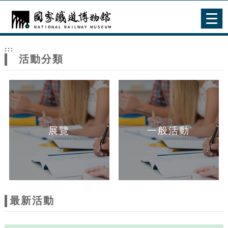
跳到主要內容
網站導覽
Togg
navig
網
:::
站
活動分類
主
題
展覽
一般活動
最新活動