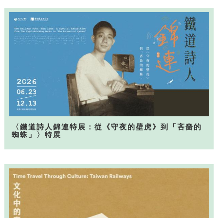
〈鐵道詩人錦連特展：從《守夜的壁虎》到「吝嗇的
蜘蛛」〉特展