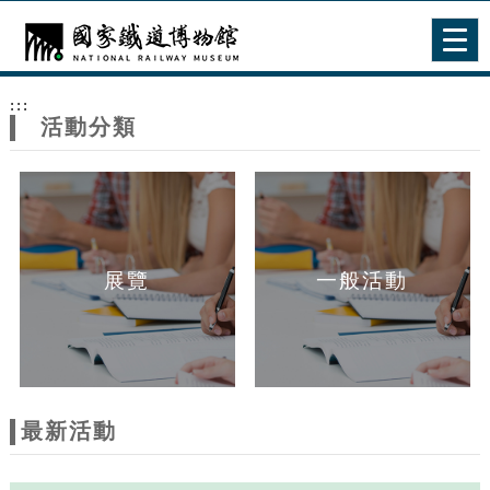
跳到主要內容
網站導覽
Togg
navig
網
:::
站
活動分類
主
題
展覽
一般活動
最新活動