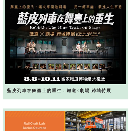
藍皮列車在舞臺上的重生：鐵道×劇場 跨域特展