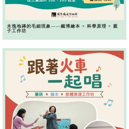
木塊地磚的毛細現象——鐵博繪本 × 科學原理 × 親
子工作坊