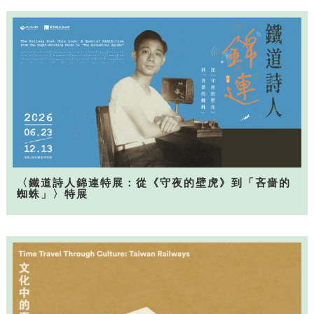
〈鐵道詩人錦連特展：從《守夜的壁虎》到「吝嗇的
蜘蛛」〉特展