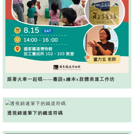
跟著火車一起唱——臺語x繪本x肢體表達工作坊
透視錦連筆下的鐵道符碼