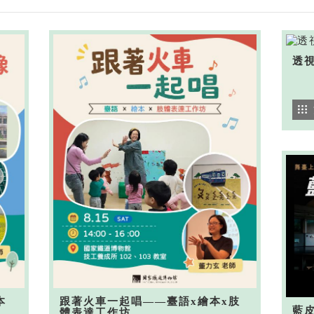
透
本
跟著火車一起唱——臺語x繪本x肢
藍
體表達工作坊