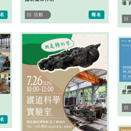
場 
名
活動
報名
〈
壁
名