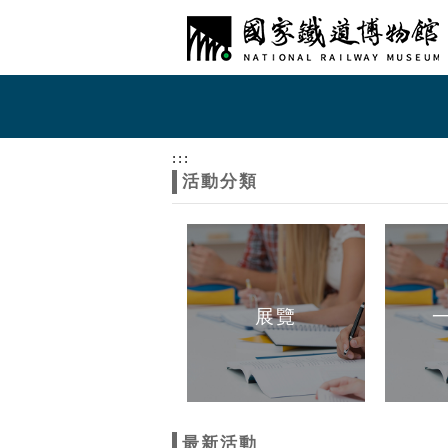
跳到主要內容
網站導覽
網
站
:::
活動分類
主
題
展覽
最新活動