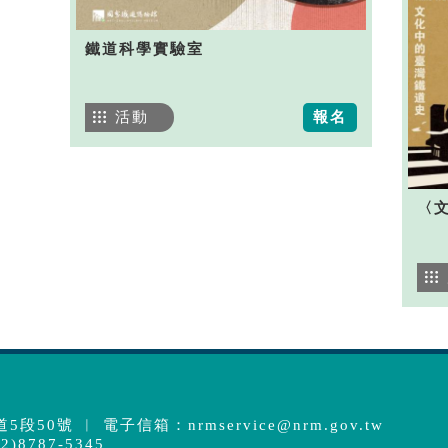
鐵道科學實驗室
活動
報名
〈
5段50號 ︱ 電子信箱：
nrmservice@nrm.gov.tw
)8787-5345