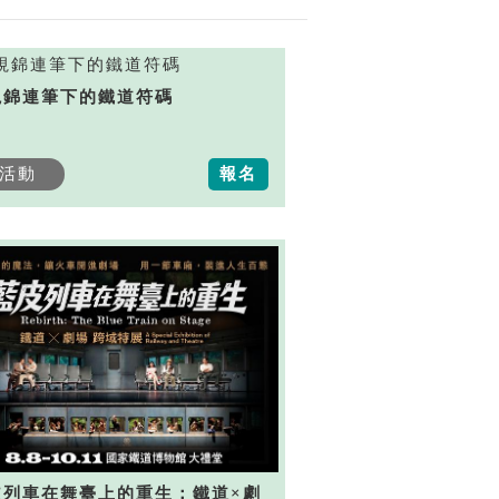
視錦連筆下的鐵道符碼
活動
報名
皮列車在舞臺上的重生：鐵道×劇