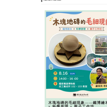
木塊地磚的毛細現象——鐵博繪
× 科學原理 × 親子工作坊