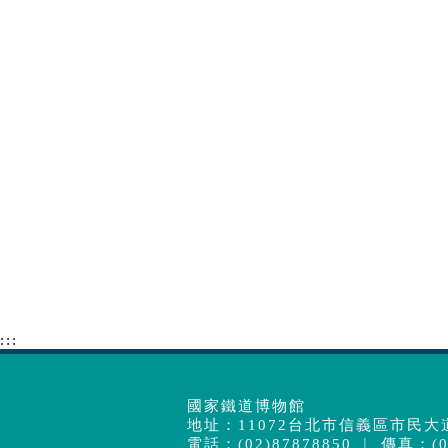
:::
國家鐵道博物館
地址：11072台北市信義區市民大道
電話：(02)87878850 ︱ 傳真：(02