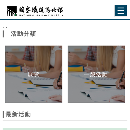
跳到主要內容
網站導覽
Togg
navig
網
:::
站
活動分類
主
題
展覽
一般活動
最新活動