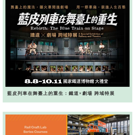
藍皮列車在舞臺上的重生：鐵道×劇場 跨域特展