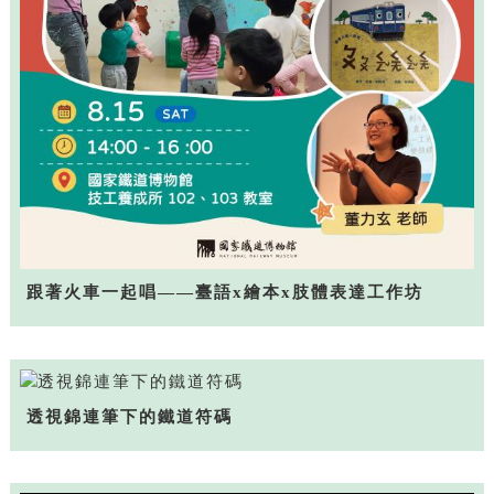
跟著火車一起唱——臺語x繪本x肢體表達工作坊
透視錦連筆下的鐵道符碼