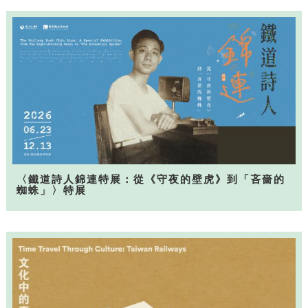
〈鐵道詩人錦連特展：從《守夜的壁虎》到「吝嗇的
蜘蛛」〉特展