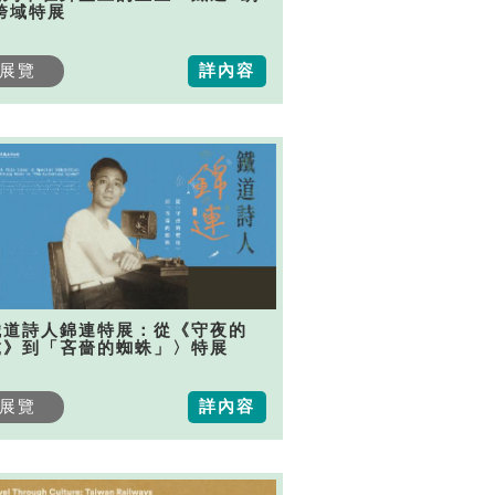
跨域特展
展覽
詳內容
鐵道詩人錦連特展：從《守夜的
虎》到「吝嗇的蜘蛛」〉特展
展覽
詳內容