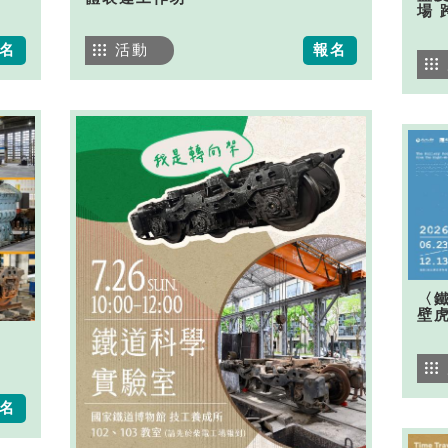
場 
名
活動
報名
〈
壁
名