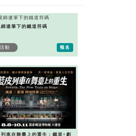
視錦連筆下的鐵道符碼
活動
報名
皮列車在舞臺上的重生：鐵道×劇