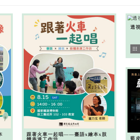
透
本
跟著火車一起唱——臺語x繪本x肢
藍
體表達工作坊