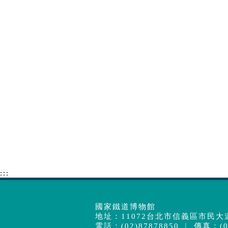
:::
國家鐵道博物館
地址：11072台北市信義區市民大道
電話：(02)87878850 ︱ 傳真：(02