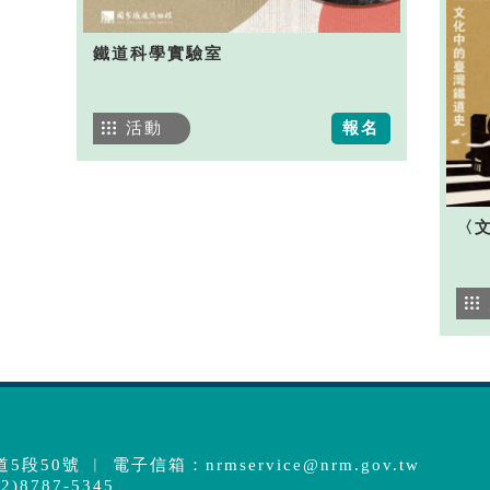
鐵道科學實驗室
活動
報名
〈
5段50號 ︱ 電子信箱：
nrmservice@nrm.gov.tw
)8787-5345