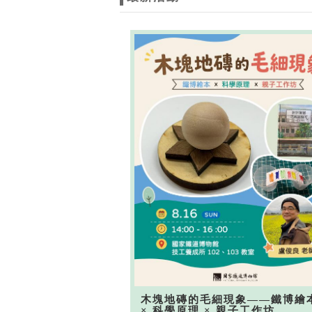
木塊地磚的毛細現象——鐵博繪
× 科學原理 × 親子工作坊