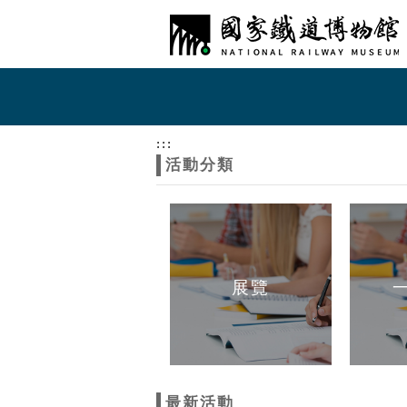
跳到主要內容
網站導覽
網
站
:::
活動分類
主
題
展覽
最新活動