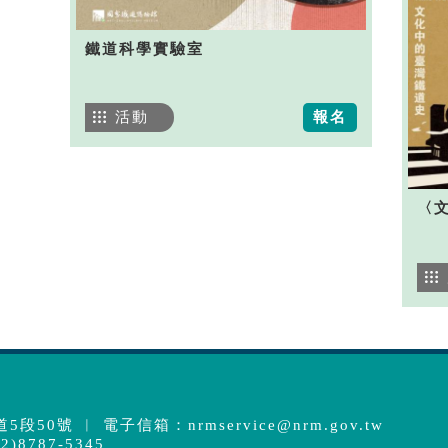
鐵道科學實驗室
活動
報名
〈
5段50號 ︱ 電子信箱：
nrmservice@nrm.gov.tw
)8787-5345