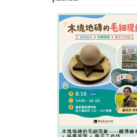
木塊地磚的毛細現象——鐵博繪
× 科學原理 × 親子工作坊