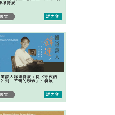
跨域特展
展覽
詳內容
鐵道詩人錦連特展：從《守夜的
虎》到「吝嗇的蜘蛛」〉特展
展覽
詳內容