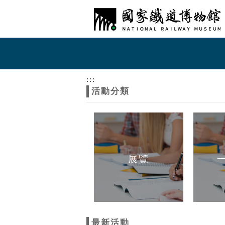
跳到主要內容
網站導覽
網
站
:::
活動分類
主
題
展覽
最新活動