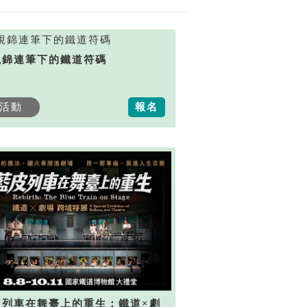
視錦連筆下的鐵道符碼
活動
報名
皮列車在舞臺上的重生：鐵道×劇