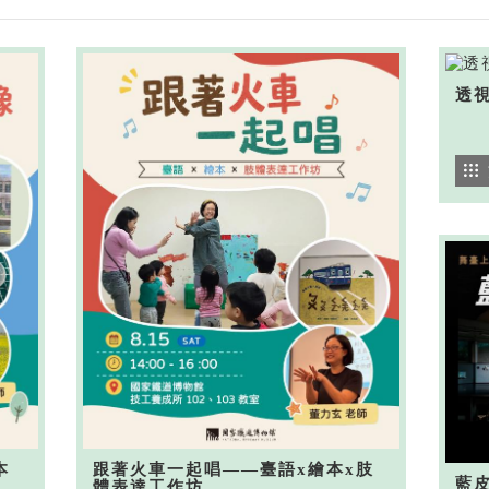
透
本
跟著火車一起唱——臺語x繪本x肢
藍
體表達工作坊