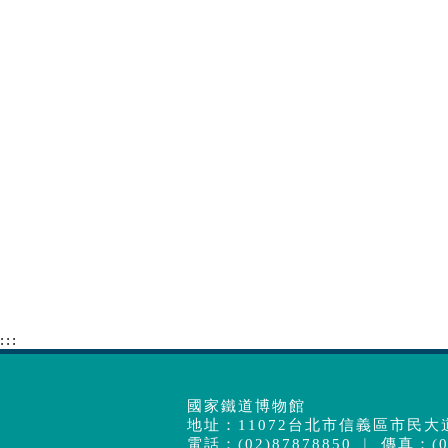
:::
國家鐵道博物館
地址：11072台北市信義區市民大道
電話：(02)87878850 ︱ 傳真：(02