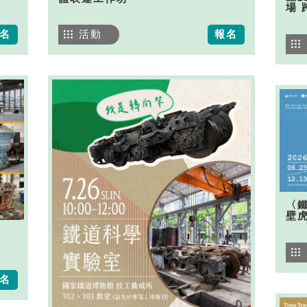
場 
名
活動
報名
〈
壁
名