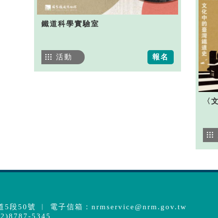
鐵道科學實驗室
活動
報名
〈
5段50號 ︱ 電子信箱：
nrmservice@nrm.gov.tw
)8787-5345