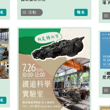
場 
名
活動
報名
〈
壁
名