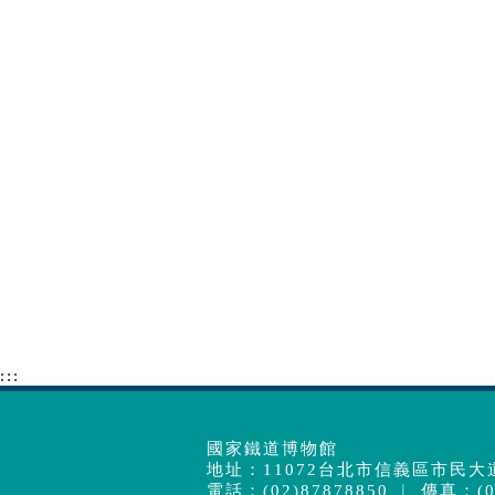
:::
國家鐵道博物館
地址：11072台北市信義區市民大道
電話：(02)87878850 ︱ 傳真：(02