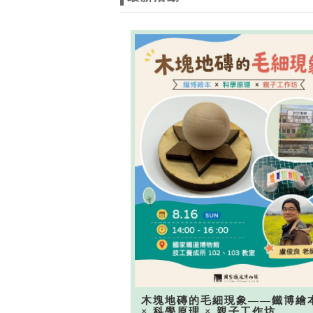
木塊地磚的毛細現象——鐵博繪
× 科學原理 × 親子工作坊