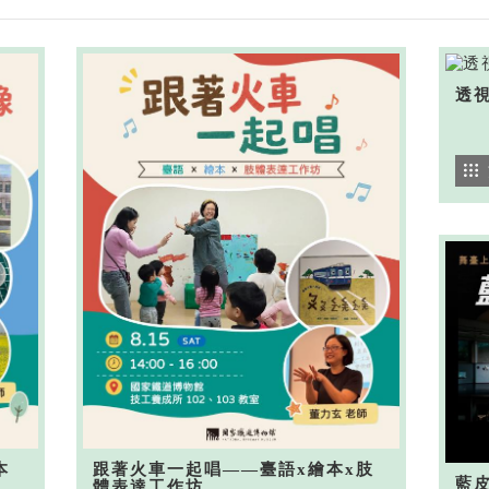
透
本
跟著火車一起唱——臺語x繪本x肢
藍
體表達工作坊