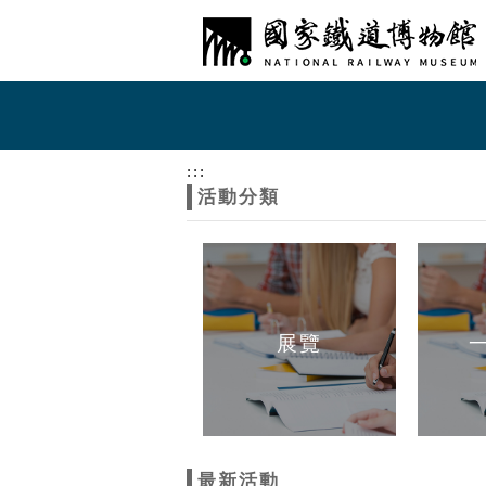
跳到主要內容
網站導覽
網
站
:::
活動分類
主
題
展覽
最新活動