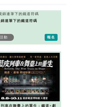
視錦連筆下的鐵道符碼
活動
報名
皮列車在舞臺上的重生：鐵道×劇