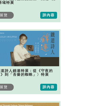
跨域特展
展覽
詳內容
鐵道詩人錦連特展：從《守夜的
虎》到「吝嗇的蜘蛛」〉特展
展覽
詳內容