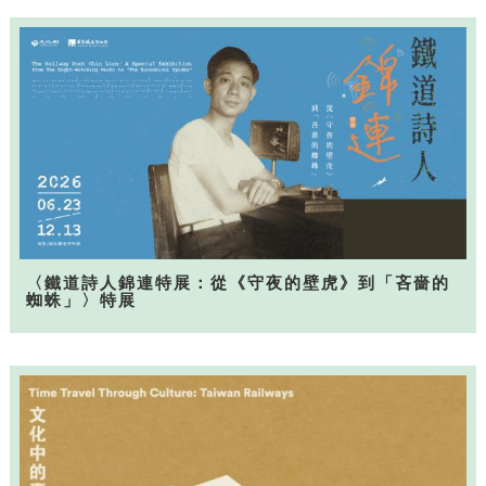
〈鐵道詩人錦連特展：從《守夜的壁虎》到「吝嗇的
蜘蛛」〉特展