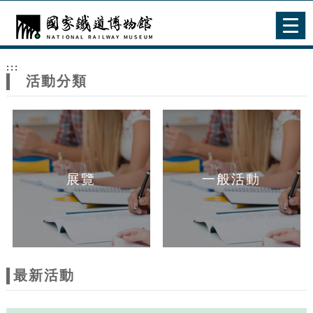
跳到主要內容
網站導覽
Togg
navig
網
:::
站
活動分類
主
題
展覽
一般活動
最新活動