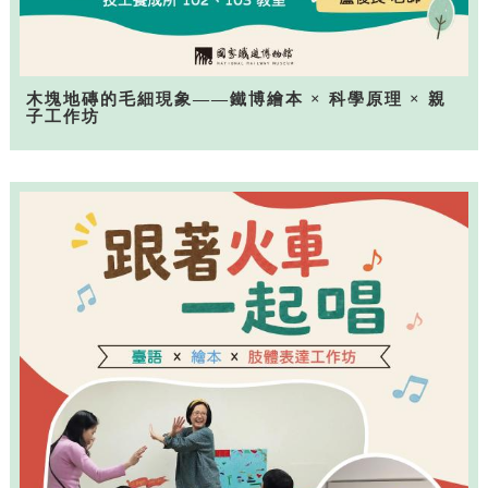
木塊地磚的毛細現象——鐵博繪本 × 科學原理 × 親
子工作坊