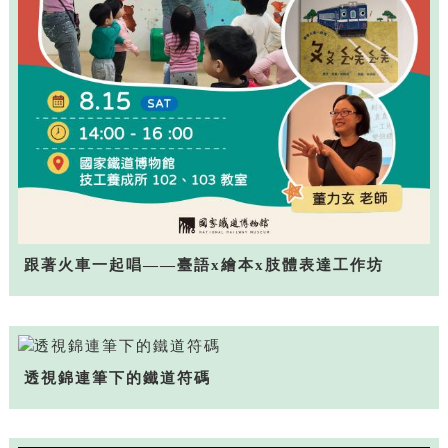
跟著火車一起唱——臺語x繪本x肢體表達工作坊
透視錦連筆下的鐵道符碼