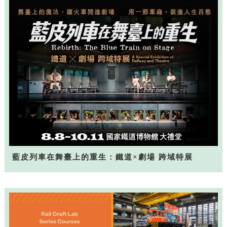
藍皮列車在舞臺上的重生：鐵道×劇場 跨域特展