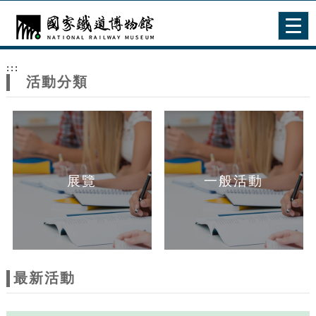
跳到主要內容
網站導覽
Togg
navig
網
:::
站
活動分類
主
題
展覽
一般活動
最新活動