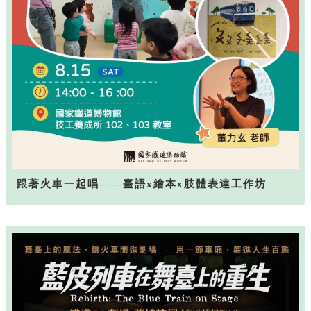
跟著火車一起唱——臺語x繪本x肢體表達工作坊