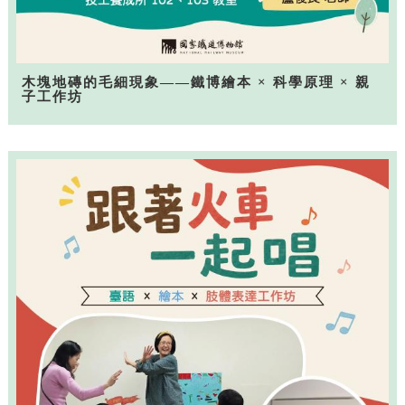
木塊地磚的毛細現象——鐵博繪本 × 科學原理 × 親
子工作坊