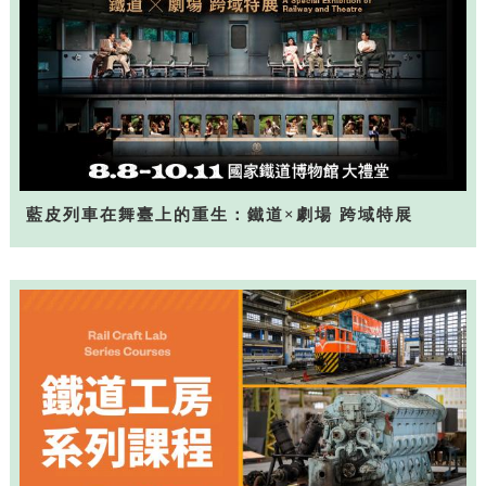
藍皮列車在舞臺上的重生：鐵道×劇場 跨域特展