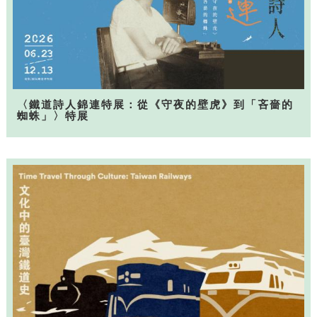
〈鐵道詩人錦連特展：從《守夜的壁虎》到「吝嗇的
蜘蛛」〉特展