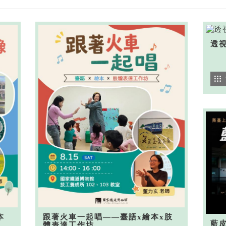
透
本
跟著火車一起唱——臺語x繪本x肢
藍
體表達工作坊