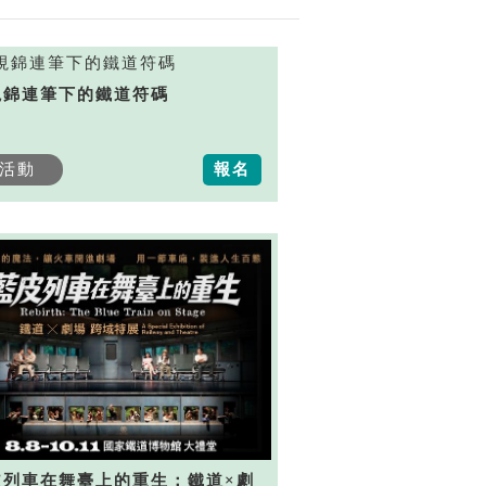
視錦連筆下的鐵道符碼
活動
報名
皮列車在舞臺上的重生：鐵道×劇