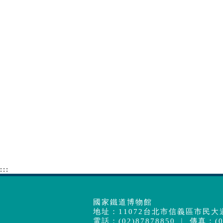
:::
國家鐵道博物館
地址：11072台北市信義區市民大道
電話：(02)87878850 ︱ 傳真：(02