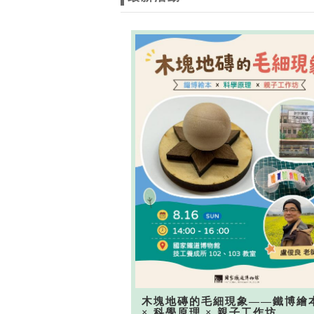
木塊地磚的毛細現象——鐵博繪
× 科學原理 × 親子工作坊