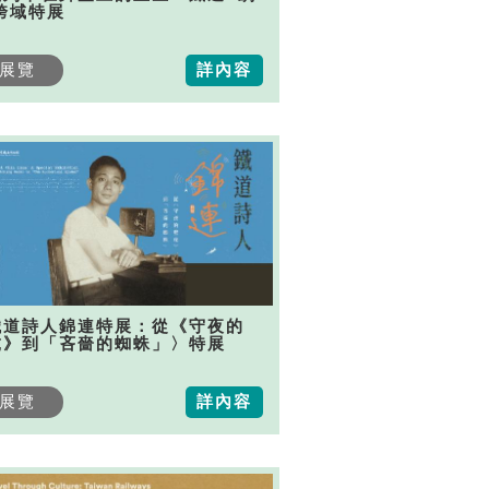
跨域特展
展覽
詳內容
鐵道詩人錦連特展：從《守夜的
虎》到「吝嗇的蜘蛛」〉特展
展覽
詳內容