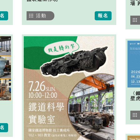
場 
名
活動
報名
〈
壁
名