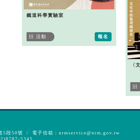
鐵道科學實驗室
活動
報名
〈
5段50號 ︱ 電子信箱：
nrmservice@nrm.gov.tw
)8787-5345