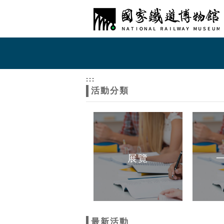
跳到主要內容
網站導覽
網
站
:::
活動分類
主
題
展覽
最新活動