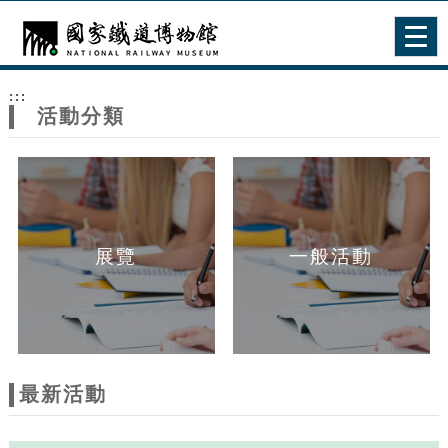
跳到主要內容
網站導覽
Togg
navig
網
:::
站
活動分類
主
題
展覽
一般活動
最新活動