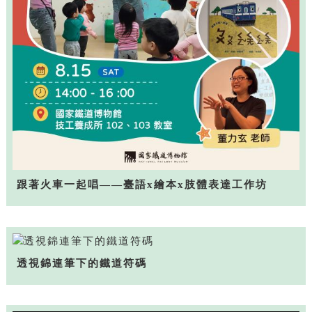
跟著火車一起唱——臺語x繪本x肢體表達工作坊
透視錦連筆下的鐵道符碼