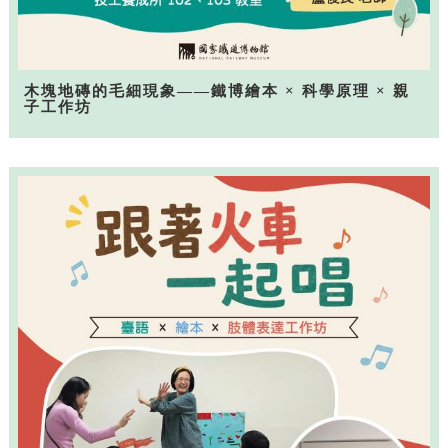
木塊地磚的毛細現象——鐵博繪本 × 科學原理 × 親
子工作坊