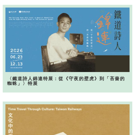
〈鐵道詩人錦連特展：從《守夜的壁虎》到「吝嗇的
蜘蛛」〉特展