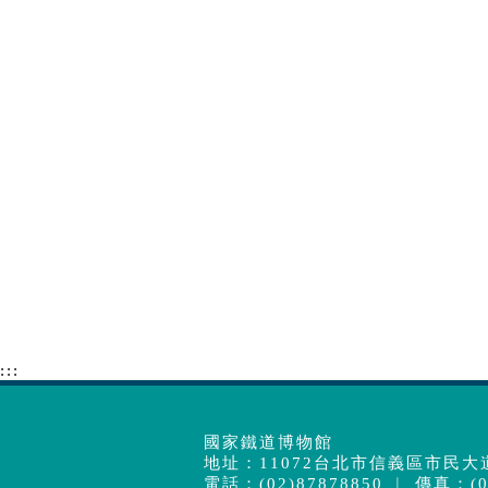
:::
國家鐵道博物館
地址：11072台北市信義區市民大道
電話：(02)87878850 ︱ 傳真：(02