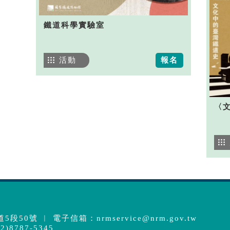
鐵道科學實驗室
活動
報名
〈
5段50號 ︱ 電子信箱：
nrmservice@nrm.gov.tw
)8787-5345