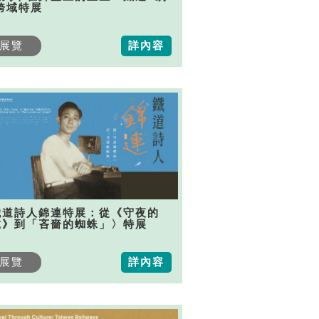
跨域特展
展覽
詳內容
鐵道詩人錦連特展：從《守夜的
虎》到「吝嗇的蜘蛛」〉特展
展覽
詳內容