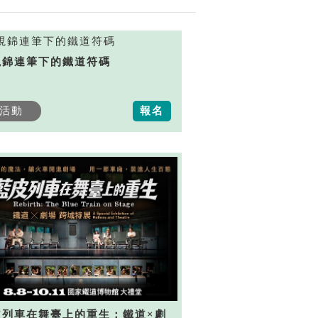
視錦連筆下的鐵道符碼
活動
報名
皮列車在舞臺上的重生：鐵道×劇