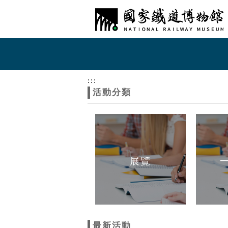
跳到主要內容
網站導覽
網
站
:::
活動分類
主
題
展覽
最新活動