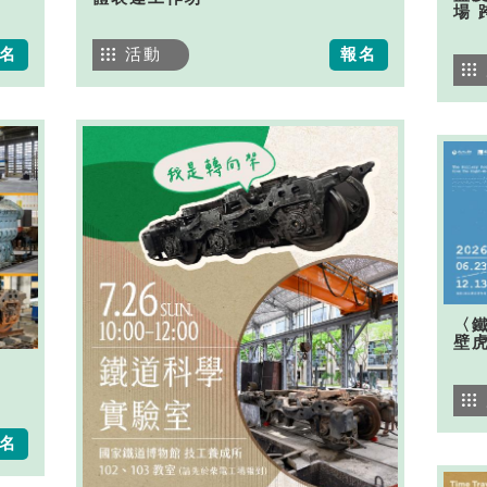
場 
名
活動
報名
〈
壁
名