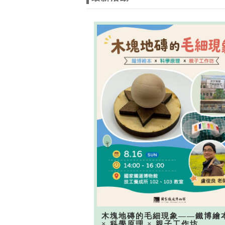
木塊地磚的毛細現象——鐵博繪
× 科學原理 × 親子工作坊