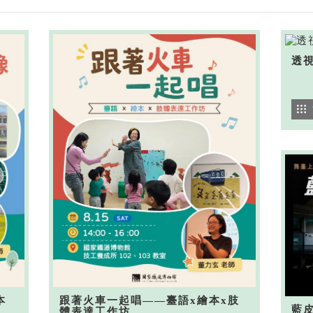
透
本
跟著火車一起唱——臺語x繪本x肢
藍
體表達工作坊