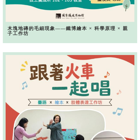
木塊地磚的毛細現象——鐵博繪本 × 科學原理 × 親
子工作坊