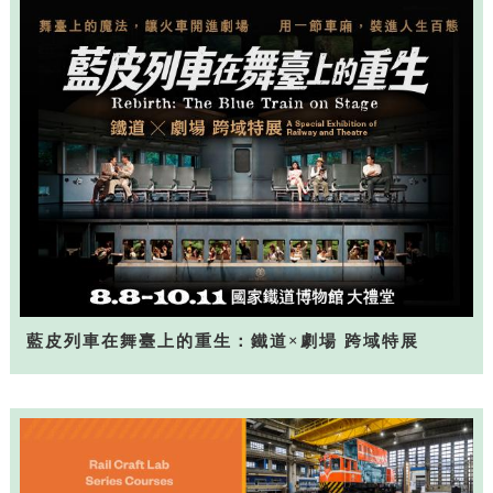
藍皮列車在舞臺上的重生：鐵道×劇場 跨域特展