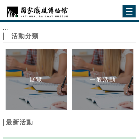
跳到主要內容
網站導覽
Togg
navig
網
:::
站
活動分類
主
題
展覽
一般活動
最新活動