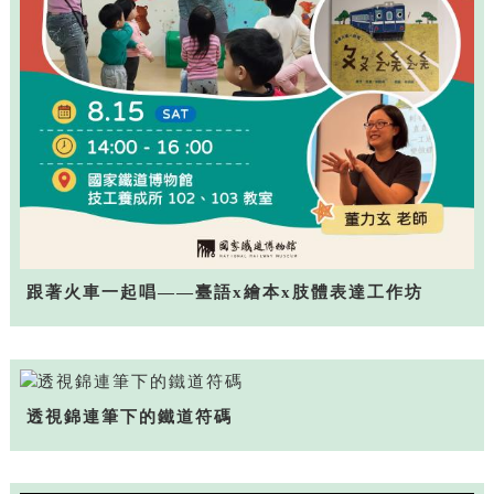
跟著火車一起唱——臺語x繪本x肢體表達工作坊
透視錦連筆下的鐵道符碼