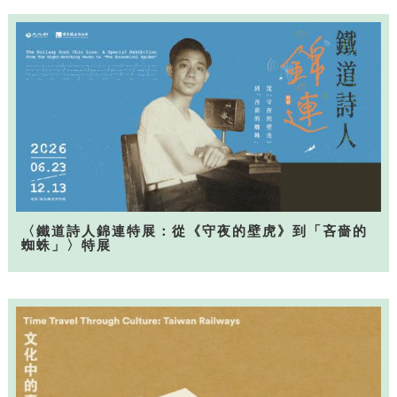
〈鐵道詩人錦連特展：從《守夜的壁虎》到「吝嗇的
蜘蛛」〉特展