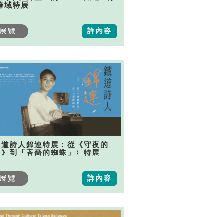
跨域特展
展覽
詳內容
鐵道詩人錦連特展：從《守夜的
虎》到「吝嗇的蜘蛛」〉特展
展覽
詳內容