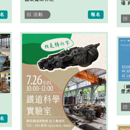
場 
名
活動
報名
〈
壁
名