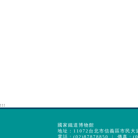
:::
國家鐵道博物館
地址：11072台北市信義區市民大道
電話：(02)87878850 ︱ 傳真：(02