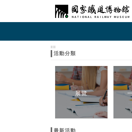
跳到主要內容
網站導覽
網
站
:::
活動分類
主
題
展覽
最新活動