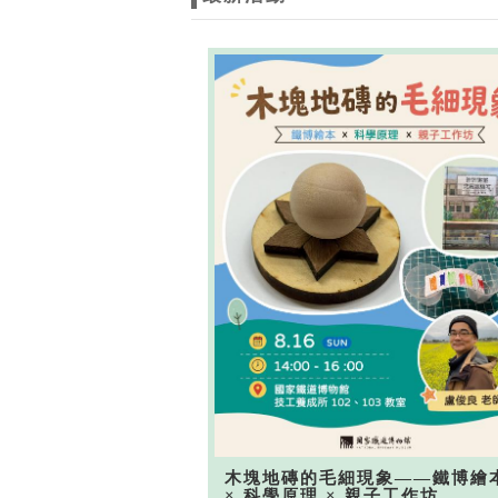
木塊地磚的毛細現象——鐵博繪
× 科學原理 × 親子工作坊