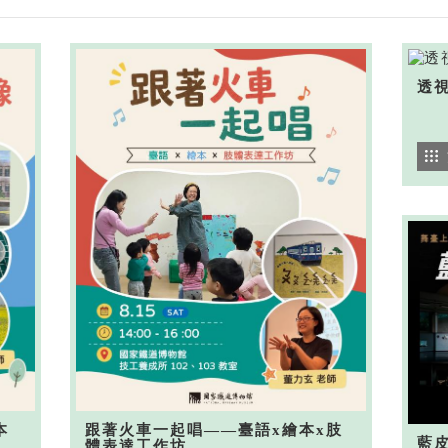
透
本
跟著火車一起唱——臺語x繪本x肢
藍
體表達工作坊