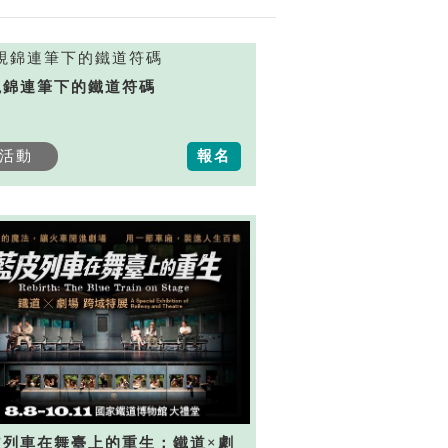
視錦連筆下的鐵道符碼
活動
報名
皮列車在舞臺上的重生：鐵道×劇