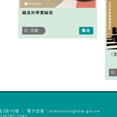
鐵道科學實驗室
活動
報名
〈
5段50號 ︱ 電子信箱：
nrmservice@nrm.gov.tw
)8787-5345