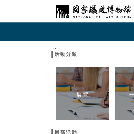
跳到主要內容
網站導覽
網
站
:::
活動分類
主
題
展覽
最新活動