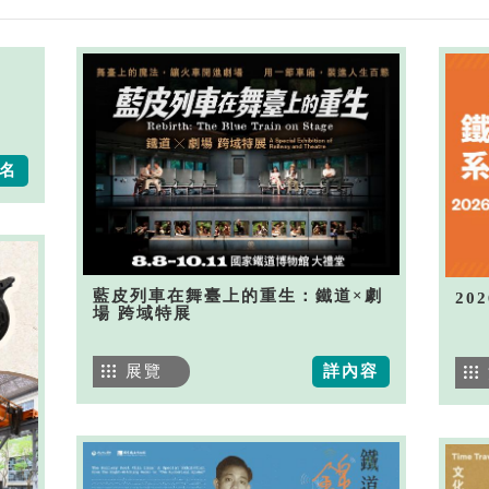
名
藍皮列車在舞臺上的重生：鐵道×劇
20
場 跨域特展
展覽
詳內容