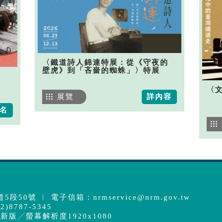
〈鐵道詩人錦連特展：從《守夜的
壁虎》到「吝嗇的蜘蛛」〉特展
〈
展覽
詳內容
名
5段50號 ︱ 電子信箱：
nrmservice@nrm.gov.tw
)8787-5345
最新版╱螢幕解析度1920x1080