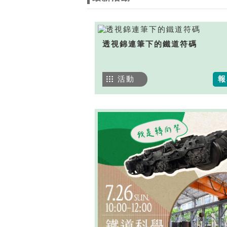
透視錦連筆下的鐵道符碼
活動
報